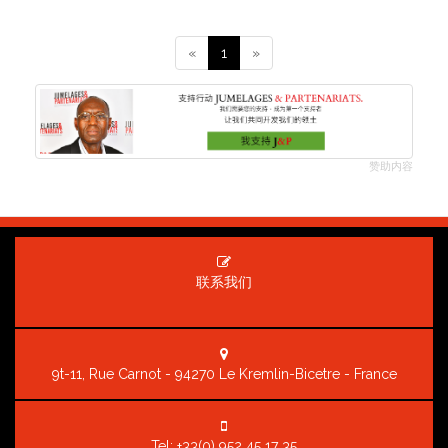
«
1
»
赞助内容
联系我们
9t-11, Rue Carnot - 94270 Le Kremlin-Bicetre - France
Tel:
+33(0) 952 45 17 35