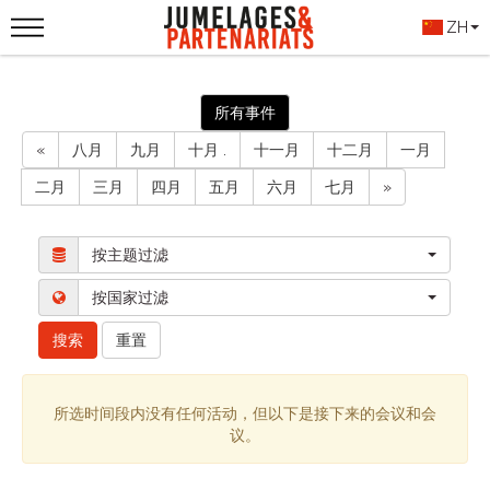
ZH
所有事件
«
八月
九月
十月 .
十一月
十二月
一月
二月
三月
四月
五月
六月
七月
»
按主题过滤
按国家过滤
搜索
重置
所选时间段内没有任何活动，但以下是接下来的会议和会
议。