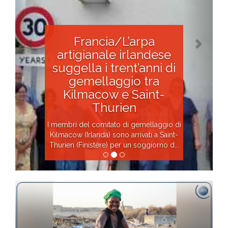
Francia/L’arpa
artigianale irlandese
suggella i trent’anni di
gemellaggio tra
Kilmacow e Saint-
Thurien
I membri del comitato di gemellaggio di
Kilmacow (Irlanda) sono arrivati a Saint-
Thurien (Finistère) per un soggiorno d...