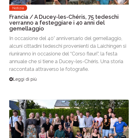
Notizia
Francia / A Ducey-les-Chéris, 75 tedeschi
verranno a festeggiare i 40 anni del
gemellaggio
In occasione del 40° anniversario del gemellaggio,
alcuni cittadini tedeschi provenienti da Laichingen si
riuniranno in occasione del “Corso fleuri”, la festa
annuale che si tiene a Ducey-les-Chéris. Una storia
raccontata attraverso le fotografie.
Leggi di più