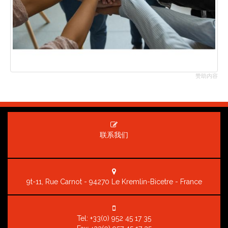
赞助内容
联系我们
9t-11, Rue Carnot - 94270 Le Kremlin-Bicetre - France
Tel:
+33(0) 952 45 17 35