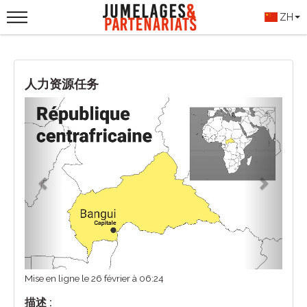
ZH
人力资源任务
Previous
Next
Mise en ligne le 26 février à 06:24
描述 :