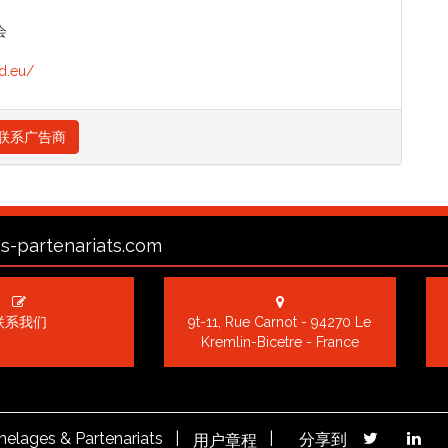
会
d.eu/
联系广告商
s-partenariats.com
联系我们
9t-11, Rue Carnot - 94270 Le
Kremlin-Bicetre - France
elages & Partenariats |
|
分享到
用户章程