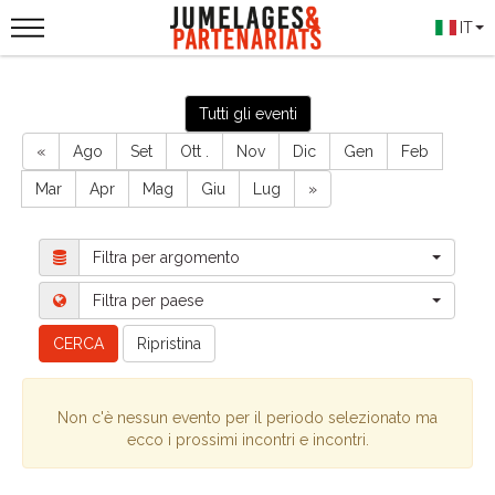
IT
Tutti gli eventi
«
Ago
Set
Ott .
Nov
Dic
Gen
Feb
Mar
Apr
Mag
Giu
Lug
»
Filtra per argomento
Filtra per paese
CERCA
Ripristina
Non c'è nessun evento per il periodo selezionato ma
ecco i prossimi incontri e incontri.