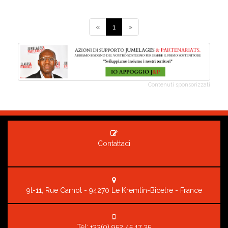
«
1
»
Contenuti sponsorizzati
Contattaci
9t-11, Rue Carnot - 94270 Le Kremlin-Bicetre - France
Tel:
+33(0) 952 45 17 35