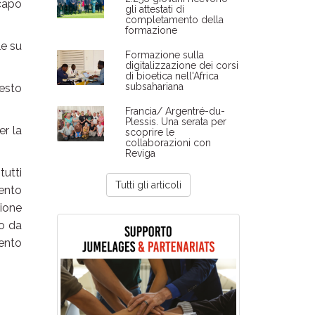
capo
gli attestati di
completamento della
formazione
le su
Formazione sulla
digitalizzazione dei corsi
di bioetica nell'Africa
subsahariana
uesto
Francia/ Argentré-du-
Plessis. Una serata per
er la
scoprire le
collaborazioni con
Reviga
tutti
Tutti gli articoli
mento
zione
to da
ento