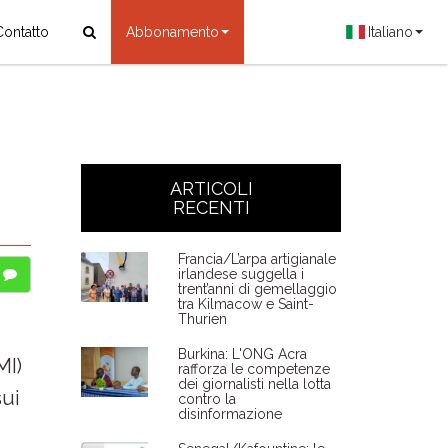
Contatto
Abbonamento
Italiano
ARTICOLI
RECENTI
Francia/L’arpa artigianale
irlandese suggella i
trent’anni di gemellaggio
tra Kilmacow e Saint-
Thurien
Burkina: L'ONG Acra
MI)
rafforza le competenze
dei giornalisti nella lotta
sui
contro la
disinformazione