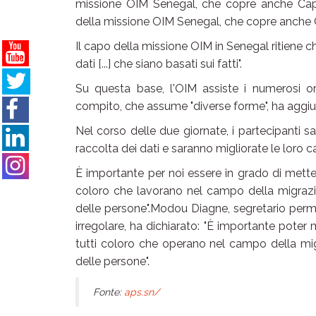
missione OIM Senegal, che copre anche Cap
della missione OIM Senegal, che copre anche 
Il capo della missione OIM in Senegal ritiene ch
dati [...] che siano basati sui fatti".
Su questa base, l'OIM assiste i numerosi org
compito, che assume "diverse forme", ha aggiu
Nel corso delle due giornate, i partecipanti s
raccolta dei dati e saranno migliorate le loro ca
È importante per noi essere in grado di mett
coloro che lavorano nel campo della migrazio
delle persone".Modou Diagne, segretario perma
irregolare, ha dichiarato: "È importante pote
tutti coloro che operano nel campo della mi
delle persone".
Fonte:
aps.sn/