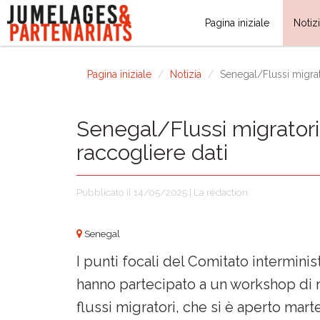
Pagina iniziale
Notiz
Pagina iniziale
Notizia
Senegal/Flussi migrato
Senegal/Flussi migratori:
raccogliere dati
Pubblicato il 14/05/2025 | La rédaction
Senegal
I punti focali del Comitato interminist
hanno partecipato a un workshop di ra
flussi migratori, che si è aperto marte