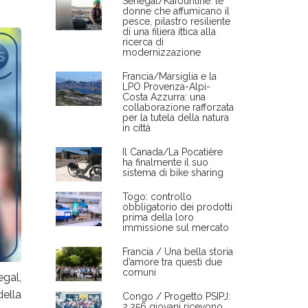
Senegal/Kafountine: le
donne che affumicano il
pesce, pilastro resiliente
di una filiera ittica alla
ricerca di
modernizzazione
Francia/Marsiglia e la
LPO Provenza-Alpi-
Costa Azzurra: una
collaborazione rafforzata
per la tutela della natura
in città
Il Canada/La Pocatière
ha finalmente il suo
sistema di bike sharing
Togo: controllo
obbligatorio dei prodotti
prima della loro
immissione sul mercato
Francia / Una bella storia
d’amore tra questi due
comuni
egal,
della
Congo / Progetto PSIPJ:
2.256 giovani ricevono