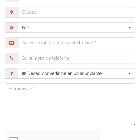
Ciudad
País
País
Dirección
de
correo
Teléfono
Patrón
Deseo convertirme en un anunciante
Mensaje