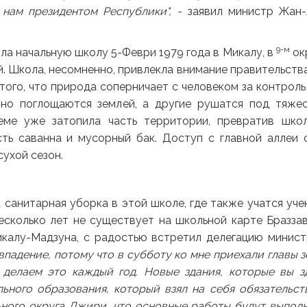
нам президентом Республики", -
заявил министр Жан
9-м
ила начальную школу 5-Феври 1979 года в Микалу, в
ок
. Школа, несомненно, привлекла внимание правительства
того, что природа соперничает с человеком за контроль
нно поглощаются землей, а другие рушатся под тяже
еме уже затопила часть территории, превратив шко
ть саванна и мусорный бак. Доступ с главной аллеи 
сухой сезон.
санитарная уборка в этой школе, где также учатся уче
сколько лет не существует на школьной карте Браззав
икалу-Мадзуна, с радостью встретил делегацию минист
впадение, потому что в субботу ко мне приехали главы з
 делаем это каждый год. Новые здания, которые вы з
ьного образования, который взял на себя обязательст
ьного округа Джири, что основные работы будут выпол