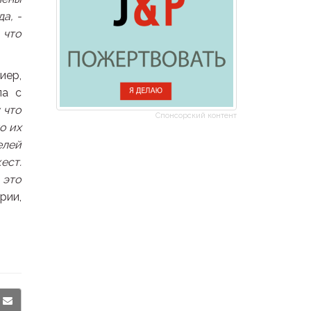
а, -
 что
иер,
ла с
 что
Спонсорский контент
о их
елей
ест.
 это
рии,