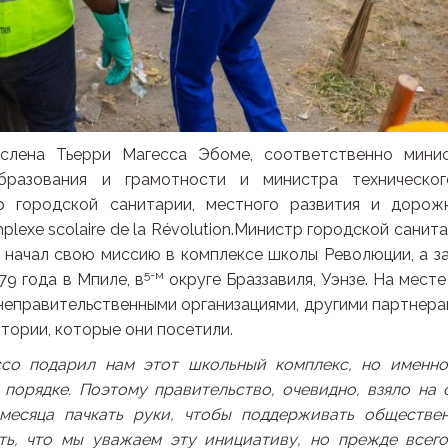
лена Тьерри Магесса Эбоме, соответственно мини
образования и грамотности и министра техническо
р городской санитарии, местного развития и дорож
exe scolaire de la Révolution.Министр городской санита
 начал свою миссию в комплексе школы Революции, а з
5-м
79 года в Мпиле, в
округе Браззавиля, Уэнзе. На месте
 неправительственными организациями, другими партнера
тории, которые они посетили.
ссо подарил нам этот школьный комплекс, но именн
орядке. Поэтому правительство, очевидно, взяло на 
месяца пачкать руки, чтобы поддерживать обществе
ать, что мы уважаем эту инициативу, но прежде всег