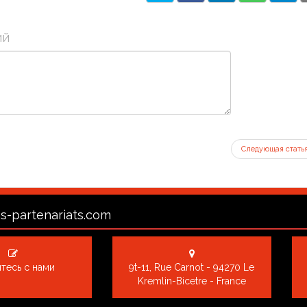
ий
Следующая стать
s-partenariats.com
тесь с нами
9t-11, Rue Carnot - 94270 Le
Kremlin-Bicetre - France