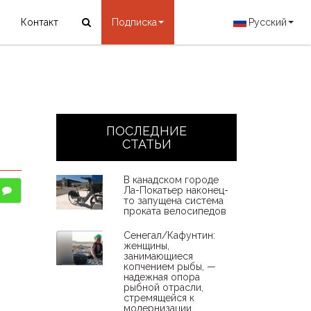
Контакт
Подписка
Русский
ПОСЛЕДНИЕ
СТАТЬИ
В канадском городе
Ла-Покатьер наконец-
то запущена система
проката велосипедов
Сенегал/Кафунтин:
женщины,
занимающиеся
копчением рыбы, —
надежная опора
рыбной отрасли,
стремящейся к
модернизации