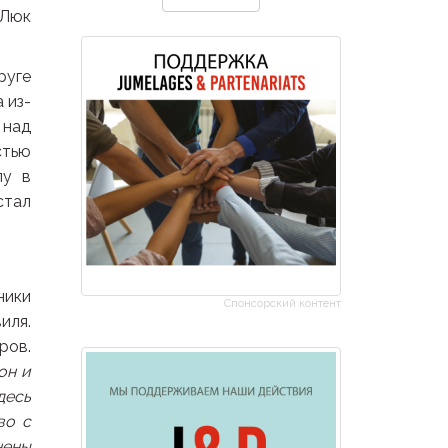
-Люк
руге
 из-
 над
стью
лу в
стал
ники
Спонсорский контент
иля.
ров.
он и
десь
во с
нены