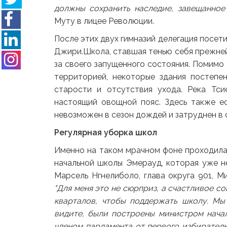
должны сохранить наследие, завещанное 
Муту в лицее Революции.
После этих двух гимназий делегация посет
Джири.Школа, ставшая тенью себя прежней
за своего запущенного состояния. Помимо 
территорией, некоторые здания постепе
старости и отсутствия ухода. Река Тси
настоящий овощной пояс. Здесь также ес
невозможен в сезон дождей и затруднен в 
Регулярная уборка школ
Именно на таком мрачном фоне проходила 
начальной школы Эмерауд, которая уже не
Марсель Нгнелиболо, глава округа 901, М
"Для меня это не сюрприз, а счастливое со
кварталов, чтобы поддержать школу. Мы
видите, были построены министром начал
членом парламента от первого избирател