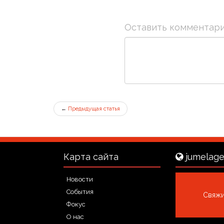
Оставить комментар
←
Предыдущая статья
Карта сайта
jumelage
Новости
События
Свяжи
Фокус
О нас