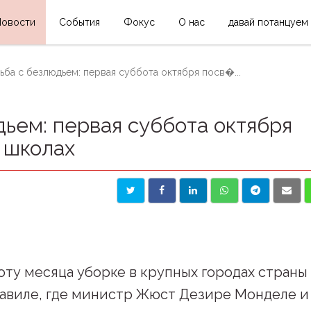
Новости
События
Фокус
О нас
давай потанцуем
ьба с безлюдьем: первая суббота октября посв�...
дьем: первая суббота октября
 школах
ту месяца уборке в крупных городах страны
завиле, где министр Жюст Дезире Монделе и