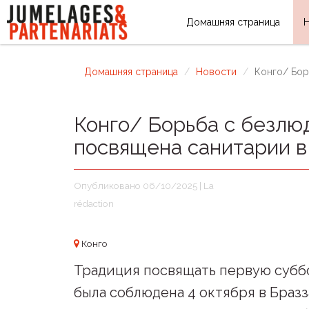
Домашняя страница
Домашняя страница
Новости
Конго/ Бор
Конго/ Борьба с безлю
посвящена санитарии в
Опубликовано 06/10/2025 | La
rédaction
Конго
Традиция посвящать первую суббо
была соблюдена 4 октября в Браз