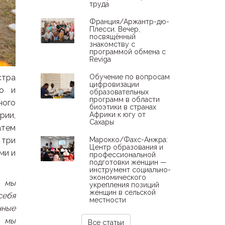
труда
Франция/Аржантр-дю-
Плесси. Вечер,
посвящённый
знакомству с
программой обмена с
Reviga
Обучение по вопросам
стра
цифровизации
го и
образовательных
программ в области
ного
биоэтики в странах
Африки к югу от
рии,
Сахары
атем
Марокко/Фахс-Анжра:
 три
Центр образования и
ми и
профессиональной
подготовки женщин —
инструмент социально-
экономического
о мы
укрепления позиций
женщин в сельской
себя
местности
нные
о мы
Все статьи