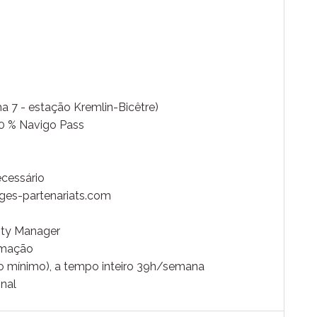
ha 7 - estação Kremlin-Bicêtre)
50 % Navigo Pass
cessário
ages-partenariats.com
ity Manager
ormação
no mínimo), a tempo inteiro 39h/semana
onal