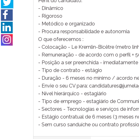
Perfil do candidato:
- Dinâmico
- Rigoroso
- Metódico e organizado
- Procura responsabilidade e autonomia
O que oferecemos :
- Colocação - Le Kremlin-Bicêtre (metro lin
- Remuneração - de acordo com o perfil + 
- Posição a ser preenchida - imediatamente
- Tipo de contrato - estágio
- Duração - 6 meses no mínimo / acordo ne
- Envie o seu CV para: candidatures@jumel
- Nível hierárquico - estagiário
- Tipo de emprego - estagiário de Commun
- Sectores - Tecnologias e serviços de inf
- Estágio contratual de 6 meses (3 meses 
- Sem curso sanduíche ou contrato profissi