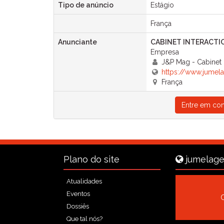
Tipo de anúncio
Estágio
França
Anunciante
CABINET INTERACTI
Empresa
J&P Mag - Cabinet I
https://www.jumela
França
Entre em con
Plano do site
jumelage
Atualidades
Eventos
Dossiês
Que tal nós?