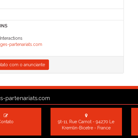
ONS
nteractions
ges-partenariats.com
tato com o anunciante
s-partenariats.com
Contato
9t-11, Rue Carnot - 94270 Le
Kremlin-Bicetre - France