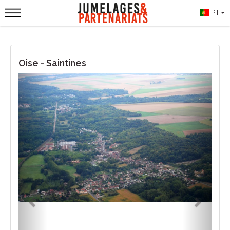
PT
Oise - Saintines
Previous
Next