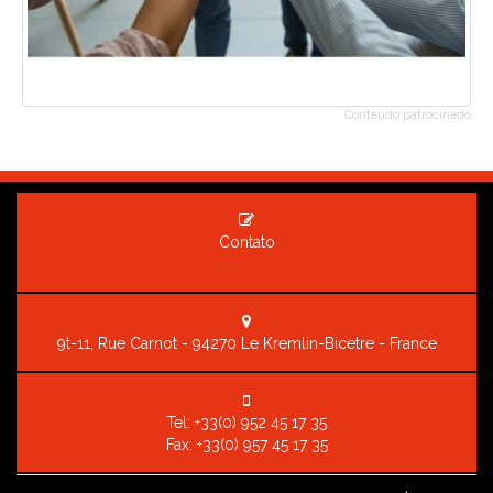
Conteúdo patrocinado
Contato
9t-11, Rue Carnot - 94270 Le Kremlin-Bicetre - France
Tel:
+33(0) 952 45 17 35
Fax: +33(0) 957 45 17 35