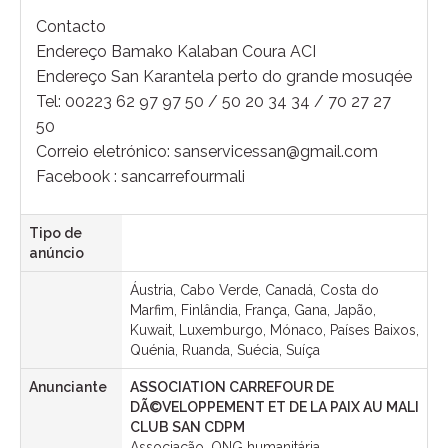
Contacto
Endereço Bamako Kalaban Coura ACI
Endereço San Karantela perto do grande mosuqée
Tel: 00223 62 97 97 50 / 50 20 34 34 / 70 27 27
50
Correio eletrónico: sanservicessan@gmail.com
Facebook : sancarrefourmali
Tipo de
anúncio
Áustria, Cabo Verde, Canadá, Costa do
Marfim, Finlândia, França, Gana, Japão,
Kuwait, Luxemburgo, Mónaco, Países Baixos,
Quénia, Ruanda, Suécia, Suíça
Anunciante
ASSOCIATION CARREFOUR DE
DÃ©VELOPPEMENT ET DE LA PAIX AU MALI
CLUB SAN CDPM
Associação, ONG humanitária