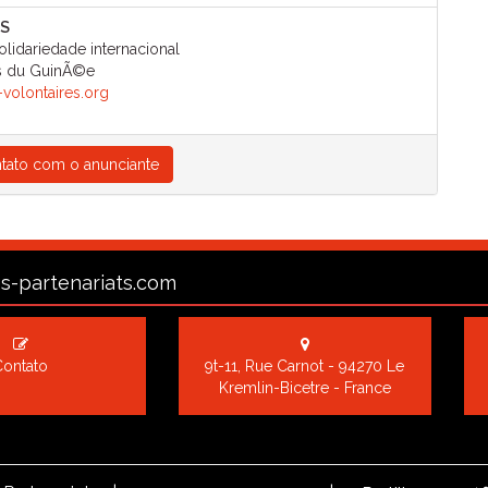
ES
lidariedade internacional
ts du GuinÃ©e
-volontaires.org
tato com o anunciante
s-partenariats.com
Contato
9t-11, Rue Carnot - 94270 Le
Kremlin-Bicetre - France