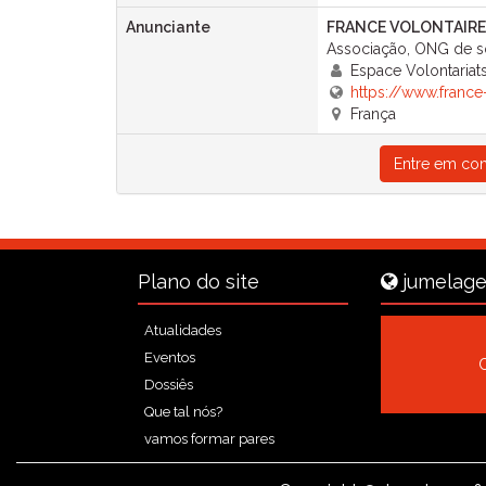
Anunciante
FRANCE VOLONTAIR
Associação, ONG de so
Espace Volontaria
https://www.france
França
Entre em con
Plano do site
jumelage
Atualidades
Eventos
Dossiês
Que tal nós?
vamos formar pares