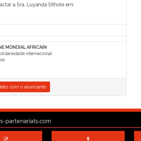
actar a Sra. Luyanda Sithole em:
NE MONDIAL AFRICAIN
lidariedade internacional
le
tato com o anunciante
s-partenariats.com