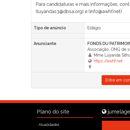
Para candidaturas e mais informações, cont
(luyandas3@dbsa.org) e (info@awhf.net)
Tipo de anúncio
Estágio
Anunciante
FONDS DU PATRIMOI
Associação, ONG de so
Mme Luyanda Sitho
https://awhf.net
Entre em con
Plano do site
jumelage
Atualidades