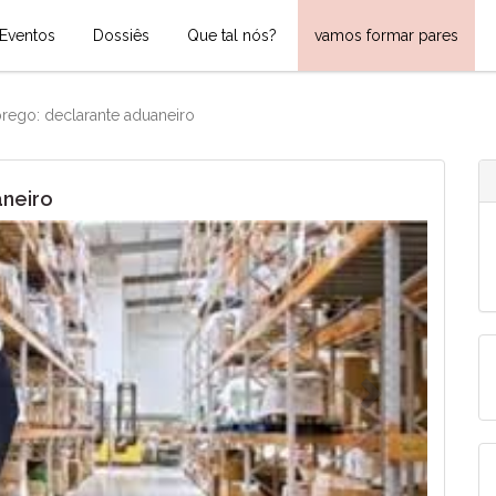
Eventos
Dossiês
Que tal nós?
vamos formar pares
rego: declarante aduaneiro
aneiro
Next