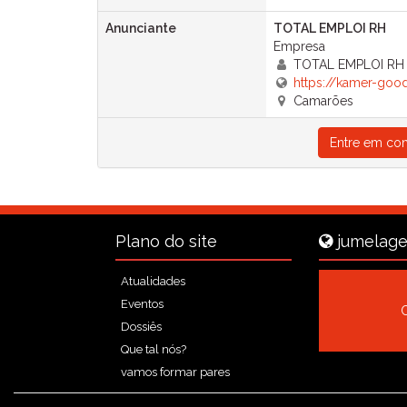
Anunciante
TOTAL EMPLOI RH
Empresa
TOTAL EMPLOI RH
https://kamer-goo
Camarões
Entre em con
Plano do site
jumelage
Atualidades
Eventos
Dossiês
Que tal nós?
vamos formar pares