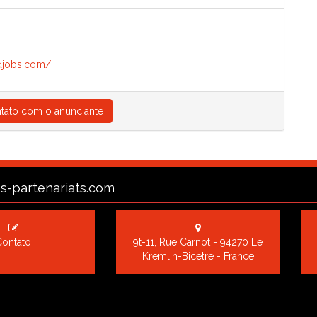
djobs.com/
tato com o anunciante
s-partenariats.com
Contato
9t-11, Rue Carnot - 94270 Le
Kremlin-Bicetre - France