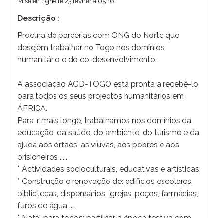
Mise en ligne le 23 février à 05:16
Descrição :
Procura de parcerias com ONG do Norte que
desejem trabalhar no Togo nos domínios
humanitário e do co-desenvolvimento.
A associação AGD-TOGO está pronta a recebê-lo
para todos os seus projectos humanitários em
ÁFRICA.
Para ir mais longe, trabalhamos nos domínios da
educação, da saúde, do ambiente, do turismo e da
ajuda aos órfãos, às viúvas, aos pobres e aos
prisioneiros .....
* Actividades socioculturais, educativas e artísticas.
* Construção e renovação de: edifícios escolares,
bibliotecas, dispensários, igrejas, poços, farmácias,
furos de água ....
* Natal para todos: partilhar a época festiva com