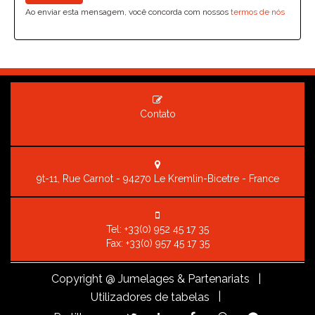
Ao enviar esta mensagem, você concorda com nossos
termos de nós
Contato
9t-11, Rue Carnot - 94270 Le Kremlin-Bicetre - France
Tel:
+33(0) 952 45 17 35
Fax: +33(0) 957 45 17 35
Copyright
@ Jumelages & Partenariats |
|
Utilizadores de tabelas