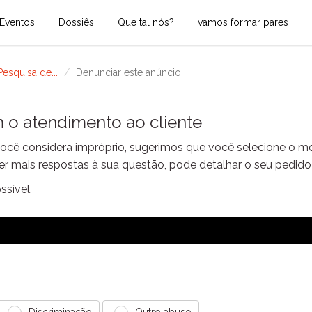
Eventos
Dossiês
Que tal nós?
vamos formar pares
esquisa de...
Denunciar este anúncio
 o atendimento ao cliente
ocê considera impróprio, sugerimos que você selecione o mo
ter mais respostas à sua questão, pode detalhar o seu pedid
sível.