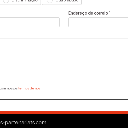
Discriminação
Outro abuso
Endereço de correio *
 com nossos
termos de nós
s-partenariats.com