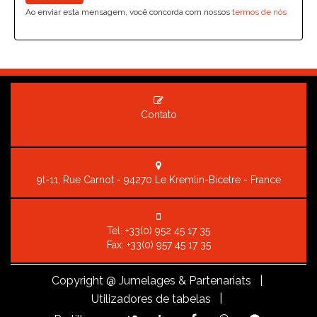
Ao enviar esta mensagem, você concorda com nossos
termos de nós
Contato
9t-11, Rue Carnot - 94270 Le Kremlin-Bicetre - France
Tel:
+33(0) 952 45 17 35
Fax: +33(0) 957 45 17 35
Copyright
@ Jumelages & Partenariats |
|
Utilizadores de tabelas