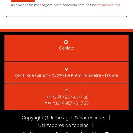
Ao enviar esta mensagem, você concorda com nossos
termos de nós
Contato
9t-11, Rue Carnot - 94270 Le Kremlin-Bicetre - France
Tel:
+33(0) 952 45 17 35
Fax: +33(0) 957 45 17 35
Copyright
@ Jumelages & Partenariats |
|
Utilizadores de tabelas