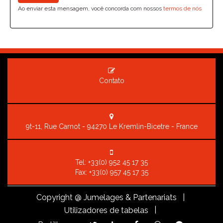
Ao enviar esta mensagem, você concorda com nossos
termos de nós
Contato
9t-11, Rue Carnot - 94270 Le Kremlin-Bicetre - France
Tel:
+33(0) 952 45 17 35
Fax: +33(0) 957 45 17 35
Copyright
@ Jumelages & Partenariats |
|
Utilizadores de tabelas