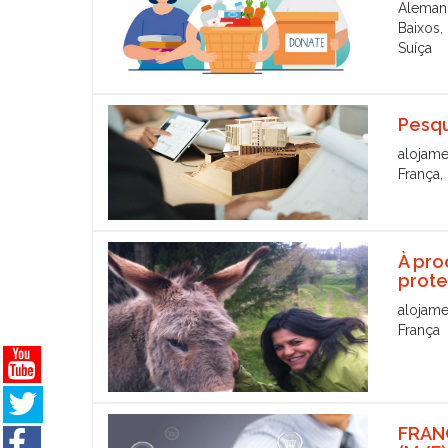
Alemanh
Baixos, 
Suíça
Pesqu
alojame
França, 
À pro
prote
alojame
França
FRAN