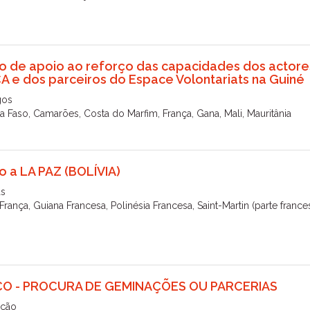
o de apoio ao reforço das capacidades dos actore
A e dos parceiros do Espace Volontariats na Guiné
gos
a Faso, Camarões, Costa do Marfim, França, Gana, Mali, Mauritânia
o a LA PAZ (BOLÍVIA)
as
 França, Guiana Francesa, Polinésia Francesa, Saint-Martin (parte france
CO - PROCURA DE GEMINAÇÕES OU PARCERIAS
ção