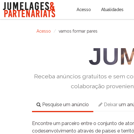
Acesso
Atualidades
Acesso
vamos formar pares
JUM
Receba anúncios gratuitos e sem com
colaboração provenient
Pesquise
um anúncio
Deixar
um anú
Encontre um parceiro entre o conjunto de ato
codesenvolvimento através de países e terri