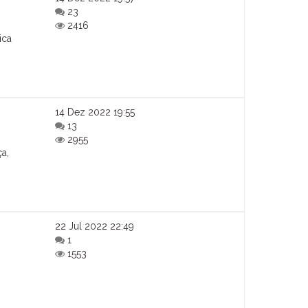
23
2416
ica
14 Dez 2022 19:55
13
2955
a,
22 Jul 2022 22:49
1
1553