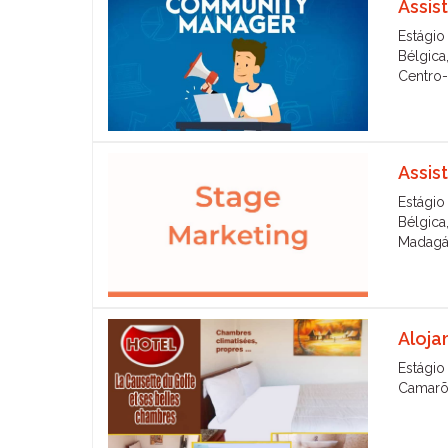
Assis
Estágio
Bélgica
Centro-
Assis
Estágio
Bélgica
Madagás
Aloja
Estágio
Camarõ