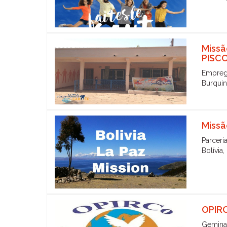
Missã
PISCC
Empre
Burquin
Missã
Parceri
Bolívia,
OPIR
Gemina