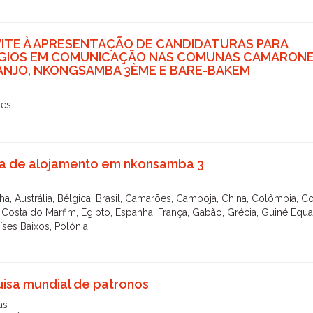
ITE À APRESENTAÇÃO DE CANDIDATURAS PARA
GIOS EM COMUNICAÇÃO NAS COMUNAS CAMARON
ANJO, NKONGSAMBA 3ÈME E BARE-BAKEM
es
a de alojamento em nkonsamba 3
a, Austrália, Bélgica, Brasil, Camarões, Camboja, China, Colômbia, C
Costa do Marfim, Egipto, Espanha, França, Gabão, Grécia, Guiné Equat
Países Baixos, Polónia
isa mundial de patronos
as