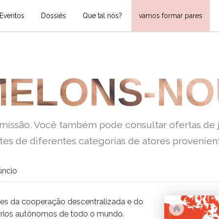
Eventos
Dossiês
Que tal nós?
vamos formar pares
ELONS-NO
issão. Você também pode consultar ofertas de j
es de diferentes categorias de atores provenient
ncio
res da cooperação descentralizada e do
tórios autônomos de todo o mundo.