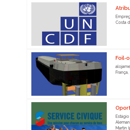
Atrib
Empre
Costa d
Foil-
alojame
França, 
Oport
Estágio
Alemanh
Martin (