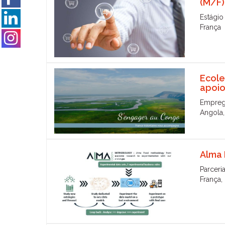
(M/F)
Estágio
França
Ecole
apoio
Empre
Angola,
Alma 
Parceri
França, 