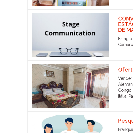
CONV
ESTÁ
DE M
Estágio
Camarõ
Ofert
Vender
Alemanh
Congo, 
Itália, 
Pesqu
Franqui