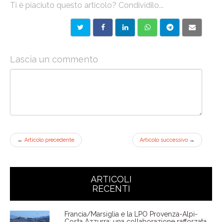
Ti è piaciuto questo articolo? Condividilo...
Lascia un commento
←
Articolo precedente
Articolo successivo
→
ARTICOLI
RECENTI
Francia/Marsiglia e la LPO Provenza-Alpi-
Costa Azzurra: una collaborazione rafforzata