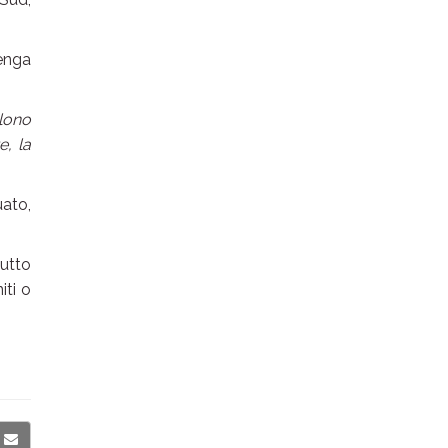
venga
llono
e, la
uato,
tutto
iti o