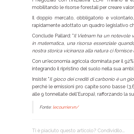
mobilitando le risorse forestali per creare v
Il doppio mercato, obbligatorio e volontario
rapidamente adottato un quadro legislativo che 
Conclude Pallard: "
Il Vietnam ha un notevole v
in matematica, una risorsa essenziale quando si
nostra storica vicinanza alla natura ci fornis
Con un'economia agricola dominata per il 92% 
integrando il ripristino del suolo nella sua ambi
Insiste: "
Il gioco dei crediti di carbonio è un g
perché le emissioni pro capite sono basse (3,6 
alle 9 tonnellate dell'Europa), rafforzando la s
Fonte:
lecourrier.vn/
Ti è piaciuto questo articolo? Condividilo...