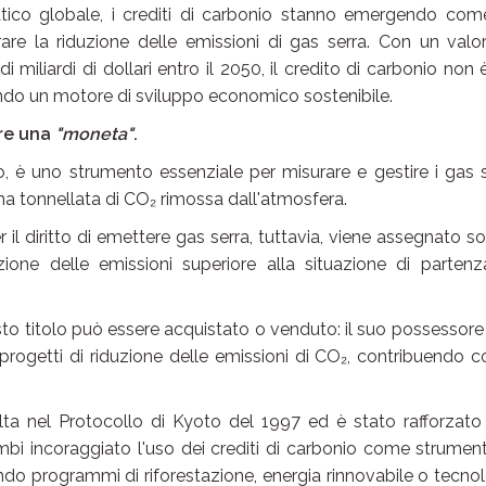
ico globale, i crediti di carbonio stanno emergendo com
are la riduzione delle emissioni di gas serra. Con un valo
 miliardi di dollari entro il 2050, il credito di carbonio non 
ndo un motore di sviluppo economico sostenibile.
are una
"moneta"
.
nio, è uno strumento essenziale per misurare e gestire i gas 
 una tonnellata di CO₂ rimossa dall'atmosfera.
l diritto di emettere gas serra, tuttavia, viene assegnato so
ione delle emissioni superiore alla situazione di partenza
sto titolo può essere acquistato o venduto: il suo possessor
rogetti di riduzione delle emissioni di CO₂, contribuendo c
ta nel Protocollo di Kyoto del 1997 ed è stato rafforzato
mbi incoraggiato l'uso dei crediti di carbonio come strumen
 programmi di riforestazione, energia rinnovabile o tecno