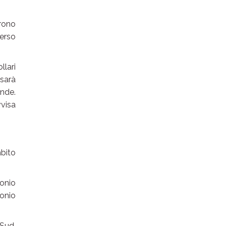
prono
verso
llari
 sarà
ende.
vvisa
mbito
bonio
bonio
-Sud,