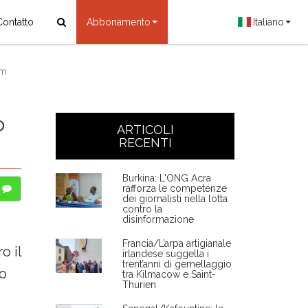
Contatto
Abbonamento
Italiano
am
o
ARTICOLI
RECENTI
Burkina: L'ONG Acra
rafforza le competenze
dei giornalisti nella lotta
contro la
disinformazione
Francia/L’arpa artigianale
o il
irlandese suggella i
trent’anni di gemellaggio
do
tra Kilmacow e Saint-
Thurien