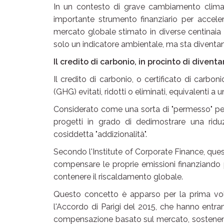
In un contesto di grave cambiamento climat
importante strumento finanziario per acceler
mercato globale stimato in diverse centinaia di
solo un indicatore ambientale, ma sta diventa
Il credito di carbonio, in procinto di divent
Il credito di carbonio, o certificato di carbo
(GHG) evitati, ridotti o eliminati, equivalenti a
Considerato come una sorta di "permesso" per i
progetti in grado di dedimostrare una riduz
cosiddetta "addizionalità".
Secondo l'Institute of Corporate Finance, que
compensare le proprie emissioni finanziando p
contenere il riscaldamento globale.
Questo concetto è apparso per la prima vol
l'Accordo di Parigi del 2015, che hanno entra
compensazione basato sul mercato, sostenendo