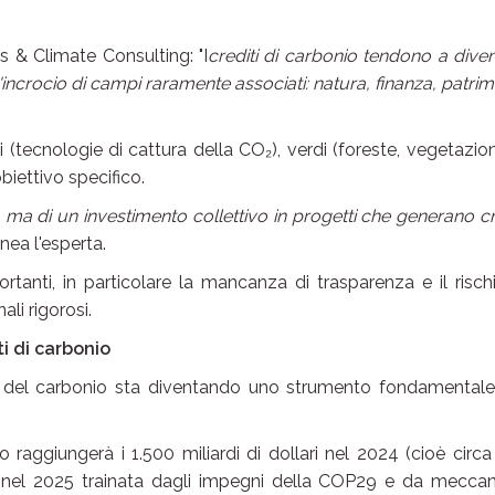
s & Climate Consulting: "I
crediti di carbonio tendono a dive
l'incrocio di campi raramente associati: natura, finanza, patri
hi (tecnologie di cattura della CO₂), verdi (foreste, vegetazio
biettivo specifico.
ti, ma di un investimento collettivo in progetti che generano cr
linea l'esperta.
rtanti, in particolare la mancanza di trasparenza e il risch
li rigorosi.
i di carbonio
to del carbonio sta diventando uno strumento fondamentale
o raggiungerà i 1.500 miliardi di dollari nel 2024 (cioè circa
ta nel 2025 trainata dagli impegni della COP29 e da mecca