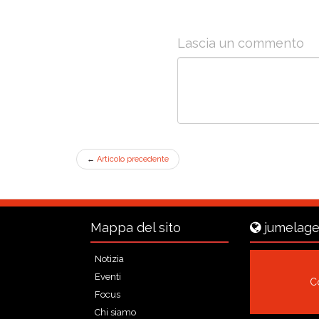
Lascia un commento
←
Articolo precedente
Mappa del sito
jumelage
Notizia
Eventi
Co
Focus
Chi siamo