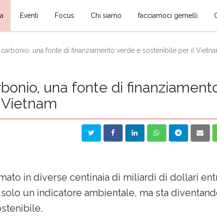
ia
Eventi
Focus
Chi siamo
facciamoci gemelli
 carbonio, una fonte di finanziamento verde e sostenibile per il Vietn
rbonio, una fonte di finanziament
l Vietnam
to in diverse centinaia di miliardi di dollari entr
ù solo un indicatore ambientale, ma sta diventan
stenibile.