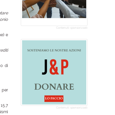
ntare
monio
Contenuti sponsorizzati
ne) e
editi
io di
 per
 15,7
Contenuti sponsorizzati
nismi