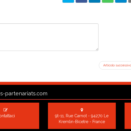
Articolo successiv
s-partenariats.com
ntattaci
9t-11, Rue Carnot - 94270 Le
Kremlin-Bicetre - France