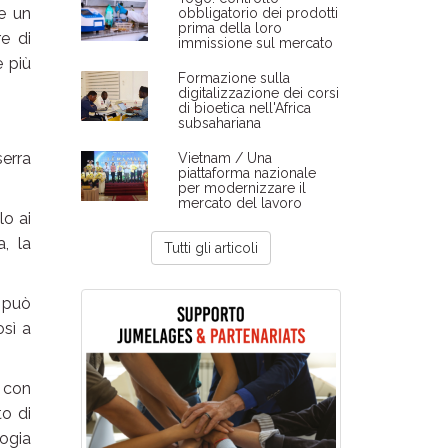
e un
obbligatorio dei prodotti
prima della loro
re di
immissione sul mercato
è più
Formazione sulla
digitalizzazione dei corsi
di bioetica nell'Africa
subsahariana
serra
Vietnam / Una
piattaforma nazionale
per modernizzare il
mercato del lavoro
lo ai
, la
Tutti gli articoli
e può
osì a
 con
to di
logia