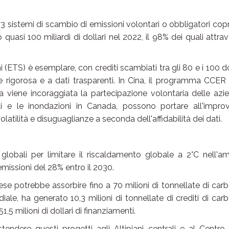
73 sistemi di scambio di emissioni volontari o obbligatori co
 quasi 100 miliardi di dollari nel 2022, il 98% dei quali attra
 (ETS) è esemplare, con crediti scambiati tra gli 80 e i 100 do
 rigorosa e a dati trasparenti. In Cina, il programma CCER
a viene incoraggiata la partecipazione volontaria delle azi
ndi e le inondazioni in Canada, possono portare all'impro
olatilità e disuguaglianze a seconda dell'affidabilità dei dati.
 globali per limitare il riscaldamento globale a 2°C nell'a
emissioni del 28% entro il 2030.
Paese potrebbe assorbire fino a 70 milioni di tonnellate di car
ale, ha generato 10,3 milioni di tonnellate di crediti di car
,5 milioni di dollari di finanziamenti.
tendere questi progetti agli Altipiani centrali e al Centro