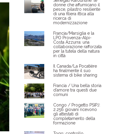
Senegal/Kafountine: le
donne che affumicano il
pesce, pilastro resiliente
di una filiera ittica alla
ricerca di
modernizzazione
Francia/Marsiglia e la
LPO Provenza-Alpi-
Costa Azzurra: una
collaborazione rafforzata
per la tutela della natura
in città
Il Canada/La Pocatière
ha finalmente il suo
sistema di bike sharing
Francia / Una bella storia
d’amore tra questi due
comuni
Congo / Progetto PSIPJ:
2.256 giovani ricevono
gli attestati di
completamento della
formazione
Togo: controllo