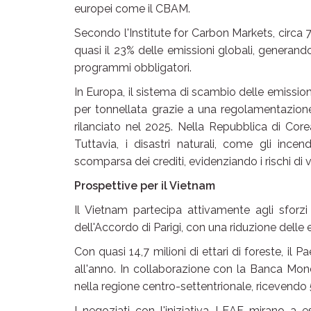
europei come il CBAM.
Secondo l'Institute for Carbon Markets, circa 
quasi il 23% delle emissioni globali, generando
programmi obbligatori.
In Europa, il sistema di scambio delle emissioni
per tonnellata grazie a una regolamentazione
rilanciato nel 2025. Nella Repubblica di Core
Tuttavia, i disastri naturali, come gli ince
scomparsa dei crediti, evidenziando i rischi di v
Prospettive per il Vietnam
Il Vietnam partecipa attivamente agli sforzi
dell'Accordo di Parigi, con una riduzione delle 
Con quasi 14,7 milioni di ettari di foreste, il 
all'anno. In collaborazione con la Banca Mondi
nella regione centro-settentrionale, ricevendo 51
I negoziati con l'iniziativa LEAF mirano a es