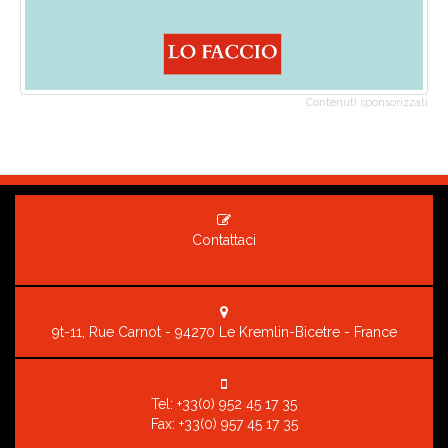
Contenuti sponsorizzati
Contattaci
9t-11, Rue Carnot - 94270 Le Kremlin-Bicetre - France
Tel:
+33(0) 952 45 17 35
Fax: +33(0) 957 45 17 35