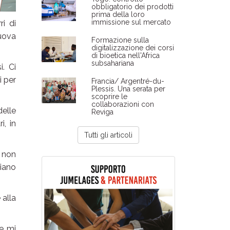
obbligatorio dei prodotti
prima della loro
immissione sul mercato
i di
nuova
Formazione sulla
digitalizzazione dei corsi
di bioetica nell'Africa
subsahariana
. Ci
i per
Francia/ Argentré-du-
Plessis. Una serata per
scoprire le
collaborazioni con
delle
Reviga
i, in
Tutti gli articoli
 non
ciano
 alla
he mi