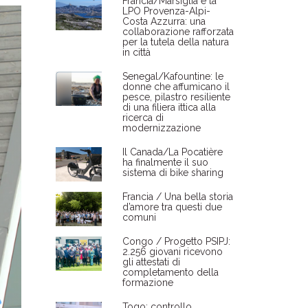
Francia/Marsiglia e la
LPO Provenza-Alpi-
Costa Azzurra: una
collaborazione rafforzata
per la tutela della natura
in città
Senegal/Kafountine: le
donne che affumicano il
pesce, pilastro resiliente
di una filiera ittica alla
ricerca di
modernizzazione
Il Canada/La Pocatière
ha finalmente il suo
sistema di bike sharing
Francia / Una bella storia
d’amore tra questi due
comuni
Congo / Progetto PSIPJ:
2.256 giovani ricevono
gli attestati di
completamento della
formazione
Togo: controllo