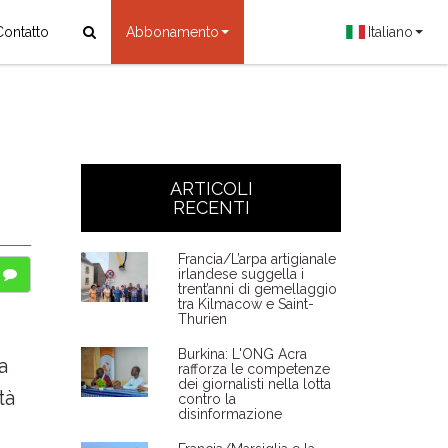
Contatto
Abbonamento
Italiano
ARTICOLI
RECENTI
Francia/L’arpa artigianale
irlandese suggella i
trent’anni di gemellaggio
tra Kilmacow e Saint-
Thurien
Burkina: L'ONG Acra
a
rafforza le competenze
dei giornalisti nella lotta
tà
contro la
disinformazione