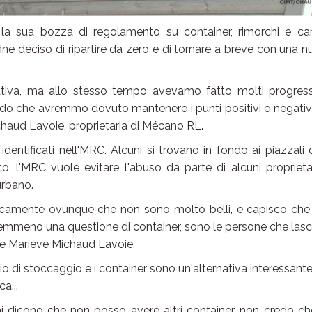
la sua bozza di regolamento su container, rimorchi e carr
fine deciso di ripartire da zero e di tornare a breve con una 
tiva, ma allo stesso tempo avevamo fatto molti progressi
edo che avremmo dovuto mantenere i punti positivi e negativ
chaud Lavoie, proprietaria di Mécano RL.
identificati nell'MRC. Alcuni si trovano in fondo ai piazzali 
to, l'MRC vuole evitare l'abuso da parte di alcuni proprietar
urbano.
aticamente ovunque che non sono molto belli, e capisco che
emmeno una questione di container, sono le persone che las
e Mariève Michaud Lavoie.
di stoccaggio e i container sono un'alternativa interessante
a...
mi dicono che non posso avere altri container, non credo c