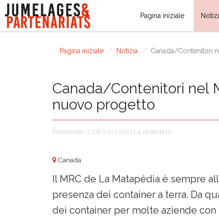
Pagina iniziale
Notiz
Pagina iniziale
Notizia
Canada/Contenitori n
Canada/Contenitori nel 
nuovo progetto
Pubblicato il 06/01/2025 | La rédaction
Canada
Il MRC de La Matapédia è sempre all
presenza dei container a terra. Da qu
dei container per molte aziende con i