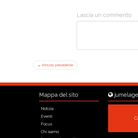
Lascia un commento
←
Articolo precedente
Mappa del sito
jumelage
Notizia
Eventi
Co
Focus
Chi siamo