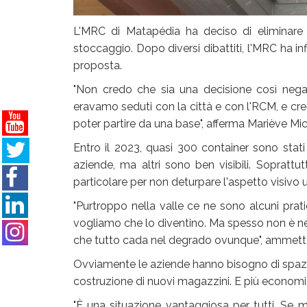
L'MRC di Matapédia ha deciso di eliminare 
stoccaggio. Dopo diversi dibattiti, l'MRC ha in
proposta.
"Non credo che sia una decisione così nega
eravamo seduti con la città e con l'RCM, e cr
poter partire da una base", afferma Mariève Mi
Entro il 2023, quasi 300 container sono stati 
aziende, ma altri sono ben visibili. Soprattut
particolare per non deturpare l'aspetto visivo 
"Purtroppo nella valle ce ne sono alcuni pr
vogliamo che lo diventino. Ma spesso non è n
che tutto cada nel degrado ovunque", ammett
Ovviamente le aziende hanno bisogno di spazio 
costruzione di nuovi magazzini. E più economic
"È una situazione vantaggiosa per tutti. Se 