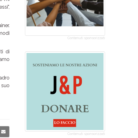
ssi",
iner.
 modi
Contenuti sponsorizzati
ti di
iamo
adro
 suo
Contenuti sponsorizzati