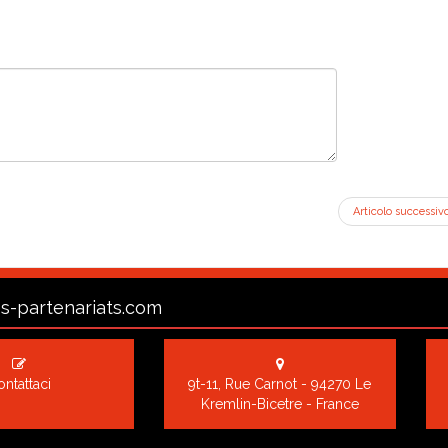
Articolo successiv
s-partenariats.com
ntattaci
9t-11, Rue Carnot - 94270 Le
Kremlin-Bicetre - France