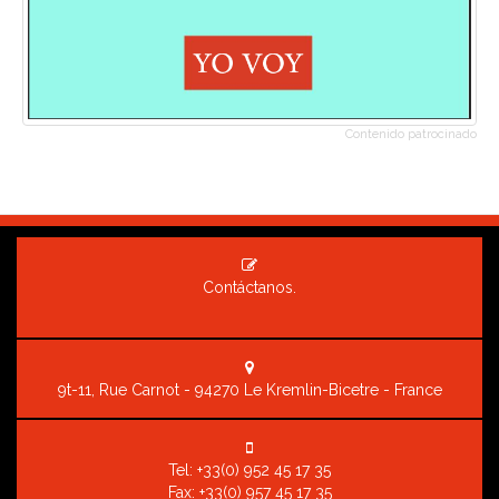
Contenido patrocinado
Contáctanos.
9t-11, Rue Carnot - 94270 Le Kremlin-Bicetre - France
Tel:
+33(0) 952 45 17 35
Fax: +33(0) 957 45 17 35