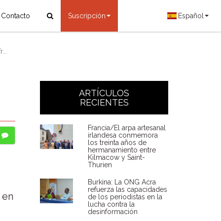
Contacto
Suscripción
Español
...
ARTÍCULOS
RECIENTES
Francia/El arpa artesanal
irlandesa conmemora
los treinta años de
hermanamiento entre
Kilmacow y Saint-
Thurien
Burkina: La ONG Acra
refuerza las capacidades
 en
de los periodistas en la
lucha contra la
desinformación