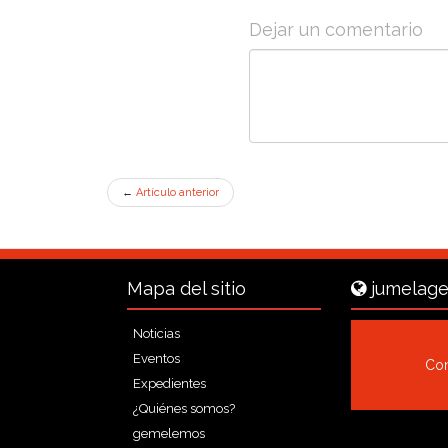
Dejar un comentario
←
Artículo anterior
Mapa del sitio
jumelage
Noticias
Eventos
Con
Expedientes
¿Quiénes somos?
gemelemos