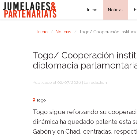
Inicio
Noticias
E
Inicio
Noticias
Togo/ Cooperación institucion
Togo/ Cooperación instit
diplomacia parlamentaria 
Publicado el 02/07/2026 | La rédaction
Togo
Togo sigue reforzando su cooperación
dinámica ha quedado patente esta se
Gabón y en Chad, centradas, respectiv