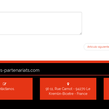
Artículo siguient
s-partenariats.com
táctanos.
9t-11, Rue Carnot - 94270 Le
Kremlin-Bicetre - France