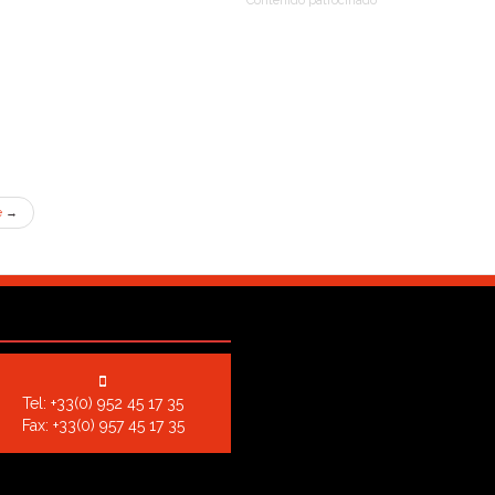
Contenido patrocinado
e
→
Tel:
+33(0) 952 45 17 35
Fax: +33(0) 957 45 17 35