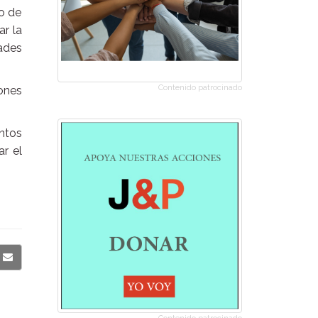
ño de
ar la
dades
Contenido patrocinado
ones
ntos
ar el