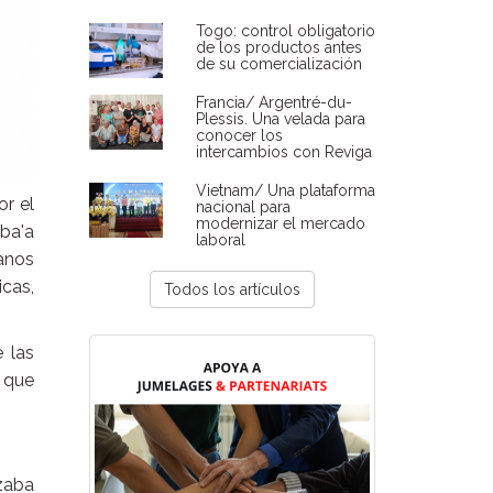
Togo: control obligatorio
de los productos antes
de su comercialización
Francia/ Argentré-du-
Plessis. Una velada para
conocer los
intercambios con Reviga
Vietnam/ Una plataforma
or el
nacional para
modernizar el mercado
ba'a
laboral
anos
icas,
Todos los artículos
 las
a que
izaba