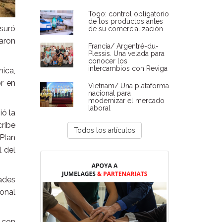
Togo: control obligatorio
de los productos antes
suró
de su comercialización
paron
Francia/ Argentré-du-
Plessis. Una velada para
conocer los
intercambios con Reviga
ica,
or en
Vietnam/ Una plataforma
nacional para
modernizar el mercado
laboral
ió la
cribe
Todos los artículos
 Plan
 del
ades
ional
 con