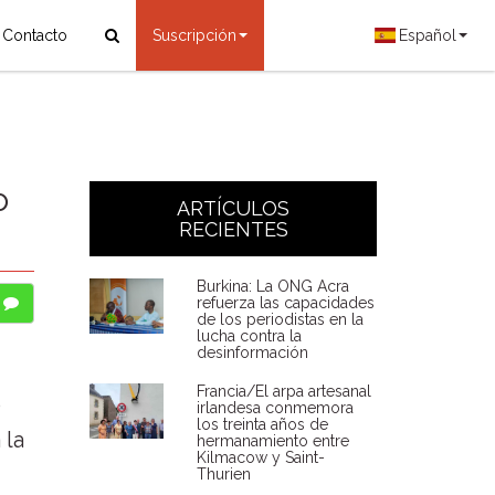
Contacto
Suscripción
Español
o
ARTÍCULOS
RECIENTES
Burkina: La ONG Acra
refuerza las capacidades
de los periodistas en la
lucha contra la
desinformación
Francia/El arpa artesanal
o
irlandesa conmemora
los treinta años de
 la
hermanamiento entre
Kilmacow y Saint-
Thurien