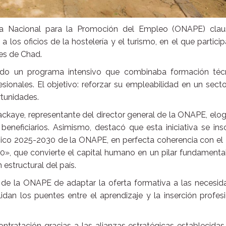
ina Nacional para la Promoción del Empleo (ONAPE) clau
los oficios de la hostelería y el turismo, en el que partici
es de Chad.
ido un programa intensivo que combinaba formación técn
sionales. El objetivo: reforzar su empleabilidad en un sect
tunidades.
ackaye, representante del director general de la ONAPE, elog
 beneficiarios. Asimismo, destacó que esta iniciativa se ins
gico 2025-2030 de la ONAPE, en perfecta coherencia con el
», que convierte el capital humano en un pilar fundamental
estructural del país.
e de la ONAPE de adaptar la oferta formativa a las necesid
dan los puentes entre el aprendizaje y la inserción profes
tratación gracias a las alianzas estratégicas establecidas