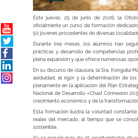
Este jueves, 25 de junio de 2026, la Ofic
oficialmente un curso de formación dedicado a 
50 jóvenes procedentes de diversas localidad
Durante tres meses, los alumnos han segu
prácticas y desarrollo de competencias profe
plena expansión y que ofrece numerosas opor
En su discurso de clausura, la Sra. Konguila M
asiduidad, el rigor y la determinación de los
plenamente en la aplicación del Plan Estraté
Nacional de Desarrollo «Chad Connexion 2030
crecimiento económico y de la transformación 
Esta formación ilustra la voluntad constant
reales del mercado, al tiempo que se consoli
sostenible.
Ya se prevén más de 25 oportunidades de con