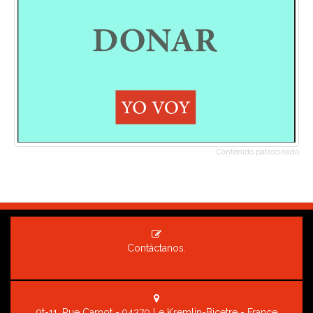
Contenido patrocinado
Contáctanos.
9t-11, Rue Carnot - 94270 Le Kremlin-Bicetre - France