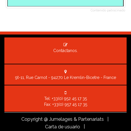
Contenido patrocinado
Contáctanos.
9t-11, Rue Carnot - 94270 Le Kremlin-Bicetre - France
Tel:
+33(0) 952 45 17 35
Fax: +33(0) 957 45 17 35
Copyright
@ Jumelages & Partenariats |
|
Carta de usuario