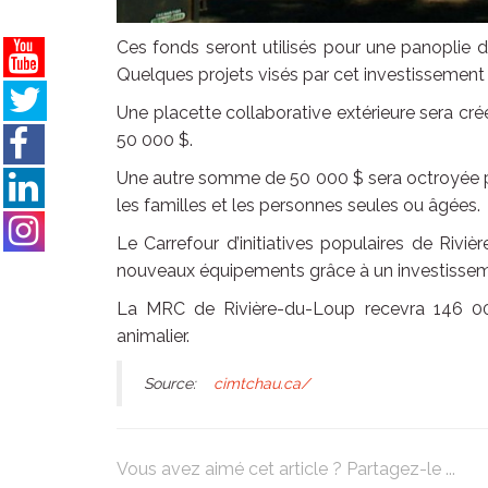
Ces fonds seront utilisés pour une panoplie d
Quelques projets visés par cet investissemen
Une placette collaborative extérieure sera cré
50 000 $.
Une autre somme de 50 000 $ sera octroyée po
les familles et les personnes seules ou âgées.
Le Carrefour d’initiatives populaires de Riviè
nouveaux équipements grâce à un investissem
La MRC de Rivière-du-Loup recevra 146 000 
animalier.
Source:
cimtchau.ca/
Vous avez aimé cet article ? Partagez-le ...