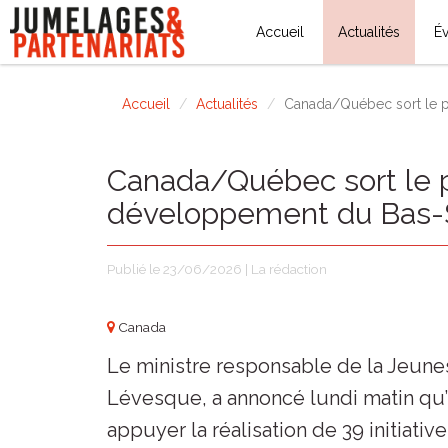
Accueil
Actualités
É
Accueil
Actualités
Canada/Québec sort le p
Canada/Québec sort le po
développement du Bas-S
Publié le 23/06/2026 | La rédaction
Canada
Le ministre responsable de la Jeune
Lévesque, a annoncé lundi matin qu
appuyer la réalisation de 39 initiativ