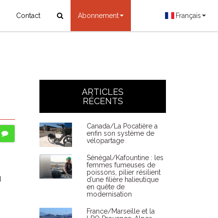
Contact
Abonnement
Français
ARTICLES
RÉCENTS
Canada/La Pocatière a
enfin son système de
vélopartage
Sénégal/Kafountine : les
femmes fumeuses de
poissons, pilier résilient
u
d’une filière halieutique
en quête de
modernisation
France/Marseille et la