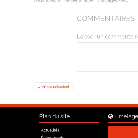
Vous avez aimé cet article ? Partagez-le ...
COMMENTAIRES
Laisser un commentair
←
Article précédent
Plan du site
jumelage
Actualités
Événements