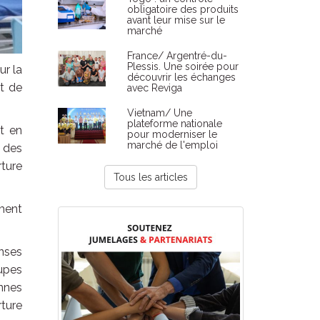
obligatoire des produits
avant leur mise sur le
marché
France/ Argentré-du-
Plessis. Une soirée pour
ur la
découvrir les échanges
t de
avec Reviga
Vietnam/ Une
plateforme nationale
ut en
pour moderniser le
marché de l'emploi
n des
rture
Tous les articles
mment
nses
upes
onnes
rture