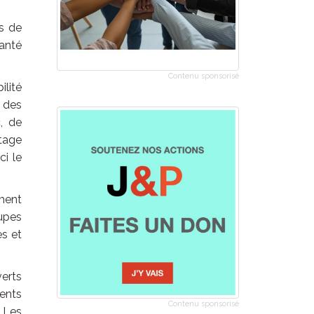
es de
santé
Contenu sponsorisé
ilité
 des
, de
stage
ci le
ément
upes
es et
verts
rents
Contenu sponsorisé
 Les