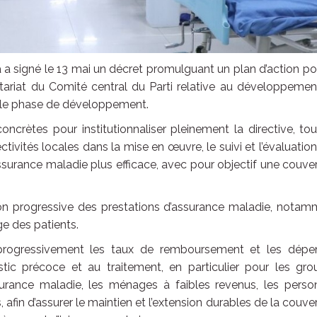
a signé le 13 mai un décret promulguant un plan d’action po
tariat du Comité central du Parti relative au développemen
elle phase de développement.
oncrètes pour institutionnaliser pleinement la directive, to
ectivités locales dans la mise en œuvre, le suivi et l’évaluatio
assurance maladie plus efficace, avec pour objectif une couve
sion progressive des prestations d’assurance maladie, nota
e des patients.
progressivement les taux de remboursement et les dépe
tic précoce et au traitement, en particulier pour les gro
’assurance maladie, les ménages à faibles revenus, les pers
afin d’assurer le maintien et l’extension durables de la couve