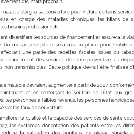
hèvement d’ici mars prochain.
 maladie élargira sa couverture pour inclure certains servic
a prise en charge des maladies chroniques, les bilans de 
 les besoins professionnels.
nt diversifiera les sources de financement et assurera la viab
. Un mécanisme pilote sera mis en place pour mobiliser
ffectant une partie des recettes fiscales issues du tabac
s au financement des services de santé préventive, du dépi
non transmissibles. Cette politique devrait être finalisée d’i
nce maladie devraient augmenter à partir de 2027, conform
 maintenant et en renforçant le soutien de l’État aux gro
, les personnes à faibles revenus, les personnes handicapé
server les taux de couverture.
éliorer la qualité et la capacité des services de santé cou
27, les systèmes d’orientation des patients entre les diffé
réduire la saturation des hôpitaux de niveau supérieur.