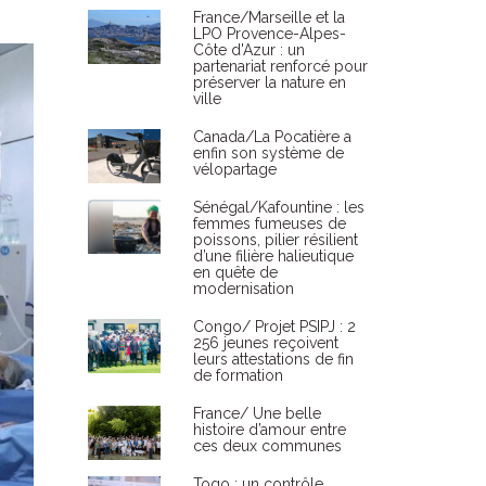
France/Marseille et la
LPO Provence-Alpes-
Côte d'Azur : un
partenariat renforcé pour
préserver la nature en
ville
Canada/La Pocatière a
enfin son système de
vélopartage
Sénégal/Kafountine : les
femmes fumeuses de
poissons, pilier résilient
d’une filière halieutique
en quête de
modernisation
Congo/ Projet PSIPJ : 2
256 jeunes reçoivent
leurs attestations de fin
de formation
France/ Une belle
histoire d’amour entre
ces deux communes
Togo : un contrôle