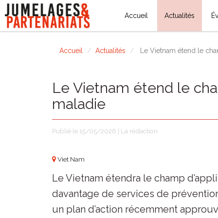
Accueil
Actualités
É
Accueil
Actualités
Le Vietnam étend le cham
Le Vietnam étend le cham
maladie
Publié le 15/05/2026 | La rédaction
Viet Nam
Le Vietnam étendra le champ d’applic
davantage de services de prévention
un plan d’action récemment approuvé