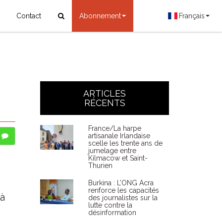
Contact
Abonnement
Français
ARTICLES
RÉCENTS
France/La harpe
artisanale Irlandaise
scelle les trente ans de
jumelage entre
Kilmacow et Saint-
Thurien
Burkina : L’ONG Acra
renforce les capacités
 à
des journalistes sur la
lutte contre la
désinformation