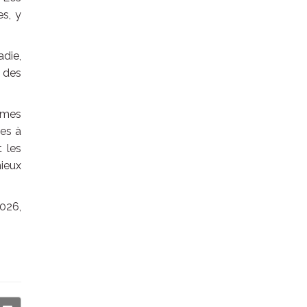
s, y
die,
e des
ismes
pes à
t les
ieux
2026,