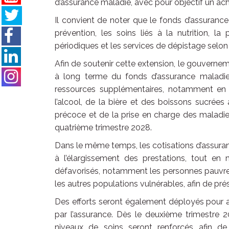
d’assurance maladie, avec pour objectif un ac
Il convient de noter que le fonds d’assurance
prévention, les soins liés à la nutrition, l
périodiques et les services de dépistage selon
Afin de soutenir cette extension, le gouverneme
à long terme du fonds d’assurance maladie
ressources supplémentaires, notamment en a
l’alcool, de la bière et des boissons sucrée
précoce et de la prise en charge des maladies 
quatrième trimestre 2028.
Dans le même temps, les cotisations d’assura
à l’élargissement des prestations, tout en
défavorisés, notamment les personnes pauvres
les autres populations vulnérables, afin de pré
Des efforts seront également déployés pour am
par l’assurance. Dès le deuxième trimestre 20
niveaux de soins seront renforcés afin de 