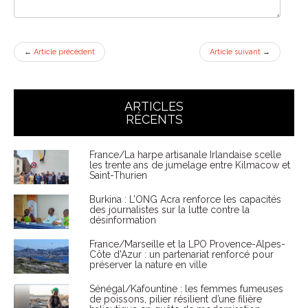
←
Article précédent
Article suivant
→
ARTICLES
RÉCENTS
France/La harpe artisanale Irlandaise scelle
les trente ans de jumelage entre Kilmacow et
Saint-Thurien
Burkina : L’ONG Acra renforce les capacités
des journalistes sur la lutte contre la
désinformation
France/Marseille et la LPO Provence-Alpes-
Côte d'Azur : un partenariat renforcé pour
préserver la nature en ville
Sénégal/Kafountine : les femmes fumeuses
de poissons, pilier résilient d’une filière