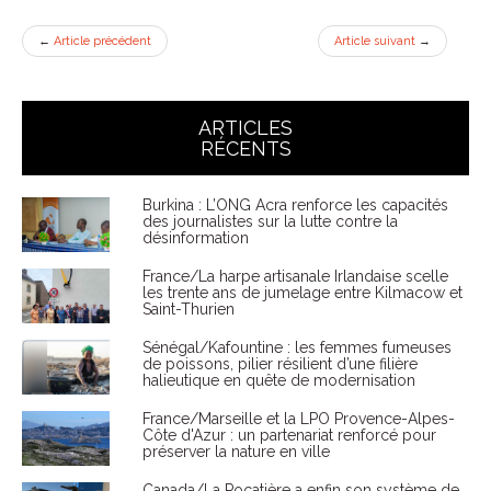
←
Article précédent
Article suivant
→
ARTICLES
RÉCENTS
Burkina : L’ONG Acra renforce les capacités
des journalistes sur la lutte contre la
désinformation
France/La harpe artisanale Irlandaise scelle
les trente ans de jumelage entre Kilmacow et
Saint-Thurien
Sénégal/Kafountine : les femmes fumeuses
de poissons, pilier résilient d’une filière
halieutique en quête de modernisation
France/Marseille et la LPO Provence-Alpes-
Côte d'Azur : un partenariat renforcé pour
préserver la nature en ville
Canada/La Pocatière a enfin son système de