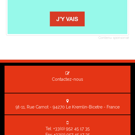
Contenu sponsorisé
Contactez-nous
9t-11, Rue Carnot - 94270 Le Kremlin-Bicetre - France
Tel:
+33(0) 952 45 17 35
Fax: +33(0) 957 45 17 35