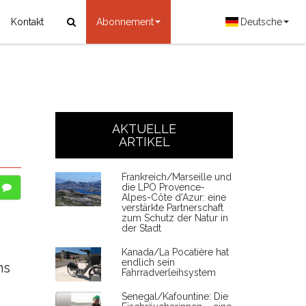
Kontakt
Abonnement
Deutsche
AKTUELLE
ARTIKEL
Frankreich/Marseille und
die LPO Provence-
Alpes-Côte d'Azur: eine
verstärkte Partnerschaft
zum Schutz der Natur in
der Stadt
Kanada/La Pocatière hat
endlich sein
ns
Fahrradverleihsystem
Senegal/Kafountine: Die