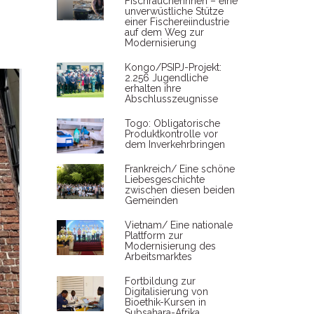
Fischräucherinnen – eine
unverwüstliche Stütze
einer Fischereiindustrie
auf dem Weg zur
Modernisierung
Kongo/PSIPJ-Projekt:
2.256 Jugendliche
erhalten ihre
Abschlusszeugnisse
Togo: Obligatorische
Produktkontrolle vor
dem Inverkehrbringen
Frankreich/ Eine schöne
Liebesgeschichte
zwischen diesen beiden
Gemeinden
Vietnam/ Eine nationale
Plattform zur
Modernisierung des
Arbeitsmarktes
Fortbildung zur
Digitalisierung von
Bioethik-Kursen in
Subsahara-Afrika