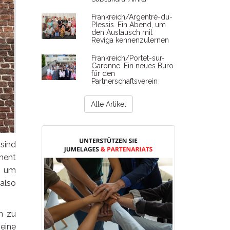
Frankreich/Argentré-du-
Plessis. Ein Abend, um
den Austausch mit
Reviga kennenzulernen
Frankreich/Portet-sur-
Garonne. Ein neues Büro
für den
Partnerschaftsverein
Alle Artikel
sind
ment
i um
 also
en zu
eine