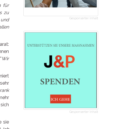
 für
s zu
Gesponserter Inhalt
 und
llen
arat:
nnen
"
Wir
miert
 sehr
hrank
mehr
 sich
Gesponserter Inhalt
e sie