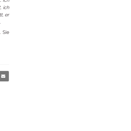
 Ich
, ich
t, er
.
. Sie