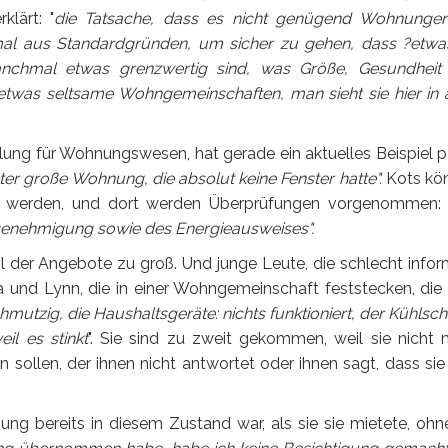
lärt: "
die Tatsache, dass es nicht genügend Wohnungen
mal aus Standardgründen, um sicher zu gehen, dass ?etwa
anchmal etwas grenzwertig sind, was Größe, Gesundheit
twas seltsame Wohngemeinschaften, man sieht sie hier in a
ilung für Wohnungswesen, hat gerade ein aktuelles Beispiel p
er große Wohnung, die absolut keine Fenster hatte".
Kots kö
werden, und dort werden Überprüfungen vorgenommen: 
genehmigung sowie des Energieausweises".
l der Angebote zu groß. Und junge Leute, die schlecht infor
ora und Lynn, die in einer Wohngemeinschaft feststecken, die
chmutzig, die Haushaltsgeräte: nichts funktioniert, der Kühlsc
il es stinkt
". Sie sind zu zweit gekommen, weil sie nicht 
n sollen, der ihnen nicht antwortet oder ihnen sagt, dass sie
nung bereits in diesem Zustand war, als sie sie mietete, ohn