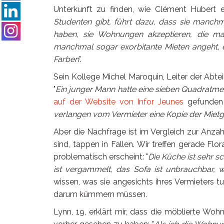
Unterkunft zu finden, wie Clément Hubert erk
Studenten gibt, führt dazu, dass sie manch
haben, sie Wohnungen akzeptieren, die m
manchmal sogar exorbitante Mieten angeht, e
Farben
".
Sein Kollege Michel Maroquin, Leiter der Abte
"
Ein junger Mann hatte eine sieben Quadratmet
auf der Website von Infor Jeunes
gefunden 
verlangen vom Vermieter eine Kopie der Miet
Aber die Nachfrage ist im Vergleich zur Anzah
sind, tappen in Fallen. Wir treffen gerade Fl
problematisch erscheint: "
Die Küche ist sehr s
ist vergammelt, das Sofa ist unbrauchbar, we
wissen, was sie angesichts ihres Vermieters tu
darum kümmern müssen.
Lynn, 19, erklärt mir, dass die möblierte Woh