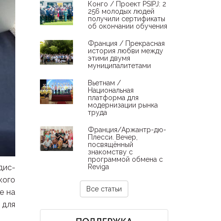
Конго / Проект PSIPJ: 2
256 молодых людей
получили сертификаты
об окончании обучения
Франция / Прекрасная
история любви между
этими двумя
муниципалитетами
Вьетнам /
Национальная
платформа для
модернизации рынка
труда
Франция/Аржантр-дю-
Плесси. Вечер,
посвящённый
знакомству с
программой обмена с
дис-
Reviga
кого
Все статьи
е на
 для