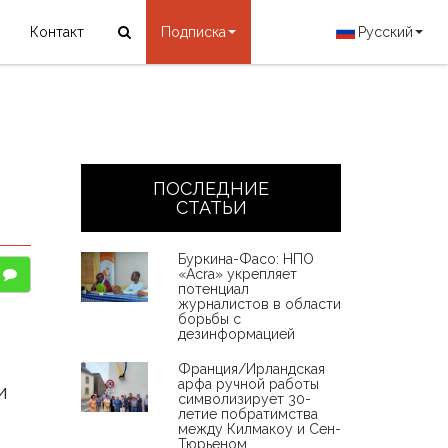
Контакт
Подписка
Русский
ПОСЛЕДНИЕ
СТАТЬИ
Буркина-Фасо: НПО
«Acra» укрепляет
потенциал
журналистов в области
борьбы с
дезинформацией
Франция/Ирландская
арфа ручной работы
и
символизирует 30-
летие побратимства
между Килмакоу и Сен-
Тюрьеном