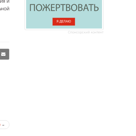
ия и
ьной
Спонсорский контент
я
→