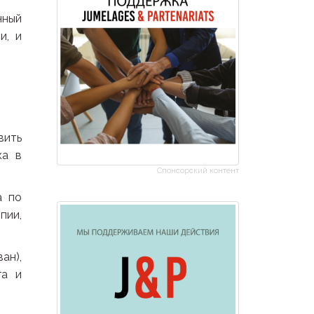
нный
и, и
вить
ка в
Спонсорский контент
а по
пии,
ан),
га и