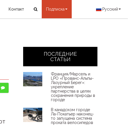
Контакт
Подписка
Русский
ПОСЛЕДНИЕ
СТАТЬИ
Франция/Марсель и
LPO «Прованс-Альпы-
Лазурный Берег»:
укрепление
партнерства в целях
сохранения природы в
городе
В канадском городе
Ла-Покатьер наконец-
то запущена система
рт
проката велосипедов