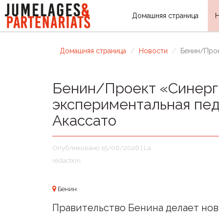
Домашняя страница
Домашняя страница
Новости
Бенин/Прое
Бенин/Проект «Синерги
экспериментальная пед
Акассато
Опубликовано 15/06/2026 | La
rédaction
Бенин
Правительство Бенина делает нов