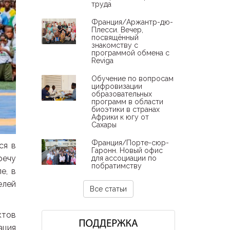
труда
Франция/Аржантр-дю-
Плесси. Вечер,
посвящённый
знакомству с
программой обмена с
Reviga
Обучение по вопросам
цифровизации
образовательных
программ в области
биоэтики в странах
Африки к югу от
Сахары
Франция/Порте-сюр-
ся в
Гаронн. Новый офис
речу
для ассоциации по
побратимству
е, в
елей
Все статьи
ктов
ация