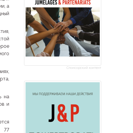
и, а
дный
тия,
стой
орое
мого
Спонсорский контент
иях,
рта,
ь на
ов и
ется
в 77