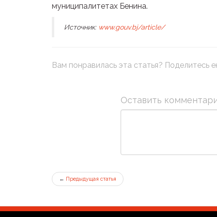
муниципалитетах Бенина.
Источник:
www.gouv.bj/article/
Вам понравилась эта статья? Поделитесь ею
Оставить комментар
←
Предыдущая статья