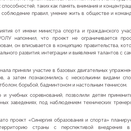
способностей, таких как память, внимания и концентраци
з соблюдение правил, умение жить в обществе и коман
иятия от имени министра спорта и гражданского учас
УОЛУ напомнил, что проект не ограничивается про
ловам, он вписывается в концепцию правительства, кот
льного развития, интеграции и выявления талантов с са
чала приняли участие в базовых двигательных упражнен
в, а затем познакомились с несколькими видами спо
етболом, борьбой, бадминтоном и настольным теннисом.
р и учебных соревнований, позволили детям применит
бных заведениях, под наблюдением технических тренер
ато проект «Синергия образования и спорта» планиру
территорию страны с перспективой внедрения 