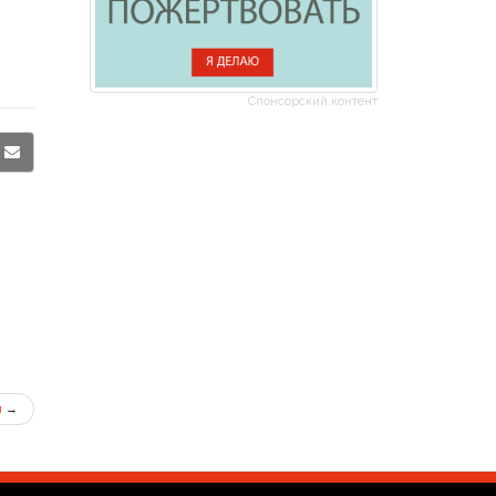
Спонсорский контент
я
→