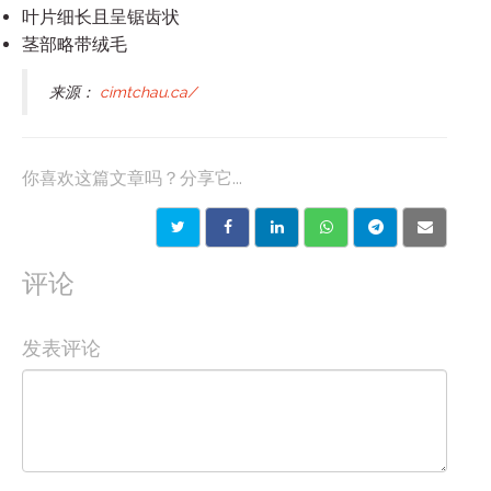
叶片细长且呈锯齿状
茎部略带绒毛
来源：
cimtchau.ca/
你喜欢这篇文章吗？分享它...
评论
发表评论