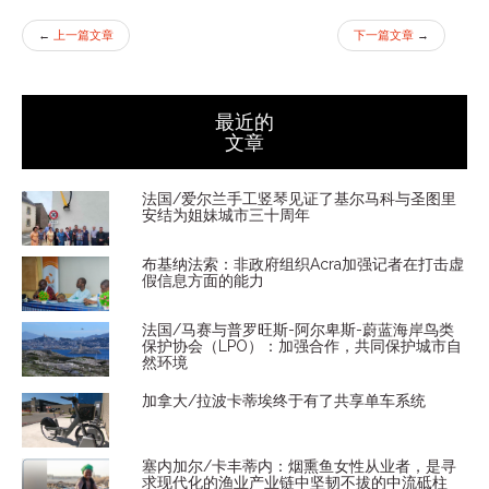
←
上一篇文章
下一篇文章
→
最近的
文章
法国/爱尔兰手工竖琴见证了基尔马科与圣图里
安结为姐妹城市三十周年
布基纳法索：非政府组织Acra加强记者在打击虚
假信息方面的能力
法国/马赛与普罗旺斯-阿尔卑斯-蔚蓝海岸鸟类
保护协会（LPO）：加强合作，共同保护城市自
然环境
加拿大/拉波卡蒂埃终于有了共享单车系统
塞内加尔/卡丰蒂内：烟熏鱼女性从业者，是寻
求现代化的渔业产业链中坚韧不拔的中流砥柱