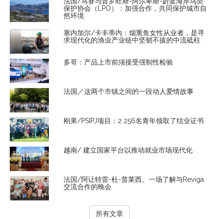
法国/马赛与普罗旺斯-阿尔卑斯-蔚蓝海岸鸟类
保护协会（LPO）：加强合作，共同保护城市自
然环境
塞内加尔/卡丰蒂内：烟熏鱼女性从业者，是寻
求现代化的渔业产业链中坚韧不拔的中流砥柱
多哥：产品上市前须接受强制性检验
法国／这两个市镇之间的一段动人爱情故事
刚果/PSIPJ项目：2 256名青年领取了结业证书
越南/ 建立国家平台以推动就业市场现代化
法国/阿让特雷-杜-普莱西。一场了解与Reviga
交流合作的晚会
所有文章