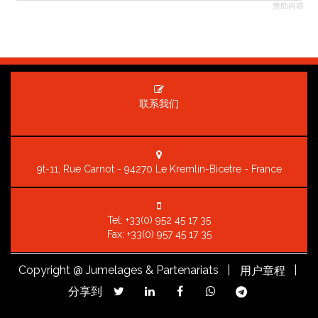
赞助内容
联系我们
9t-11, Rue Carnot - 94270 Le Kremlin-Bicetre - France
Tel:
+33(0) 952 45 17 35
Fax: +33(0) 957 45 17 35
Copyright
@ Jumelages & Partenariats |
|
用户章程
分享到