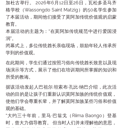
加杜古举行。 2026年6月12日至26日，瓦松多圣马齐
格学校（Wassongdo Saint Matzig）的50名学生参加
了本届活动，期间他们接受了莫阿加传统价值观的启蒙
教育。
本届活动的主题为：“在莫阿加传统规范中进行爱国浸
润”。
闭幕式上，多位传统酋长亲临现场，鼓励年轻人传承所
学到的价值观。
在此期间，学生们通过按照习俗向传统酋长致意以及现
场演示等方式，展示了他们在培训期间所掌握的知识和
所受的教诲。
据该活动发起人巴祖尔·坦索布·孔比·纳巴介绍，此次活
动的目的是让孩子们重新认识莫阿加族的传统价值观，
使他们学会尊重长辈，并了解莫阿加族某些习俗和价值
观的基础。
“大约三十年前，里马·巴翁戈（Riima Baongo）登基
时，曾大力倡导教育。 但当时人们并未理解他的意思，