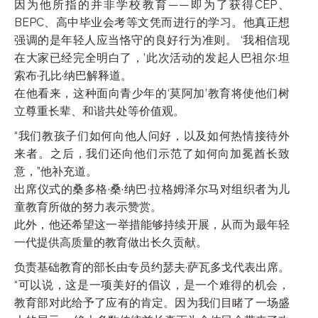
因为他所指的并非学校教育——即为了获得CEP、
BEPC、高中毕业会考等文凭而进行的学习。他真正想
强调的是年轻人应当恪守的良好行为准则。 ‘我相信现
在大家已经完全明白了，’此次活动的发起人巴祖尔·坦
索布·孔比·纳巴解释道。
在他看来，这种面向青少年的‘莫阿加’教育将使他们树
立尊重长辈、和谐共处等价值观。
“我们教孩子们如何向他人问好，以及如何热情接待外
来者。之后，我们还向他们示范了如何向加冕酋长致
意，”他补充道。
出席仪式的桑多格·桑·纳巴·拉格姆泽尔马对组织者为儿
童教育所做的努力表示赞赏。
此外，他还希望这一举措能够持续开展，从而为最年轻
一代提供高质量的教育做出长久贡献。
负责基础教育的部长由专员约瑟夫·萨瓦多戈代表出席。
“可以说，这是一项美好的倡议，是一个难得的机会，
教育部对此给予了应有的肯定。因为我们目睹了一场盛