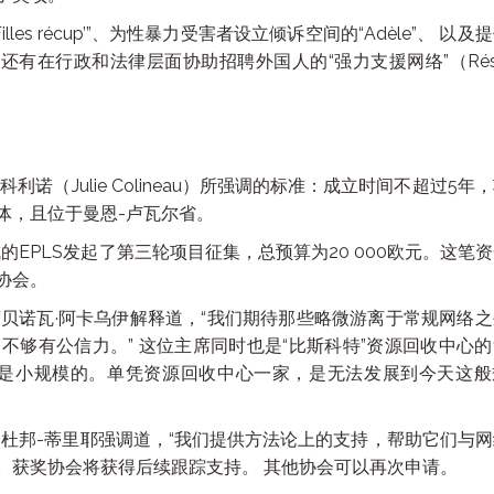
es récup’”、为性暴力受害者设立倾诉空间的“Adèle”、 以及
té），还有在行政和法律层面协助招聘外国人的“强力支援网络”（Rés
朱莉·科利诺（Julie Colineau）所强调的标准：成立时间不超过5年
体，且位于曼恩-卢瓦尔省。
的EPLS发起了第三轮项目征集，总预算为20 000欧元。这笔
协会。
主席贝诺瓦·阿卡乌伊解释道，“我们期待那些略微游离于常规网络
够有公信力。” 这位主席同时也是“比斯科特”资源回收中心
曾是小规模的。单凭资源回收中心一家，是无法发展到今天这般
丁·杜邦-蒂里耶强调道，“我们提供方法论上的支持，帮助它们与
。获奖协会将获得后续跟踪支持。 其他协会可以再次申请。