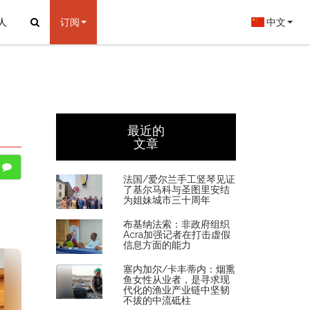
人
订阅
中文
最近的
文章
法国/爱尔兰手工竖琴见证
了基尔马科与圣图里安结
为姐妹城市三十周年
布基纳法索：非政府组织
Acra加强记者在打击虚假
信息方面的能力
塞内加尔/卡丰蒂内：烟熏
鱼女性从业者，是寻求现
代化的渔业产业链中坚韧
不拔的中流砥柱