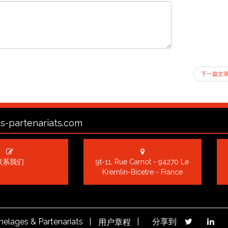
下一篇文
s-partenariats.com
联系我们
9t-11, Rue Carnot - 94270 Le
Kremlin-Bicetre - France
elages & Partenariats |
|
分享到
用户章程