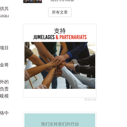
提供共
所有文章
eau
，项目
资金将
之外的
的负责
规模
赞助内容
网络中