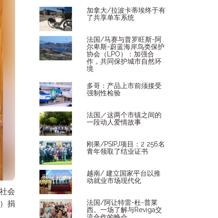
加拿大/拉波卡蒂埃终于有
了共享单车系统
法国/马赛与普罗旺斯-阿
尔卑斯-蔚蓝海岸鸟类保护
协会（LPO）：加强合
作，共同保护城市自然环
境
多哥：产品上市前须接受
强制性检验
法国／这两个市镇之间的
一段动人爱情故事
刚果/PSIPJ项目：2 256名
青年领取了结业证书
越南/ 建立国家平台以推
动就业市场现代化
进社会
法国/阿让特雷-杜-普莱
S）捐
西。一场了解与Reviga交
流合作的晚会