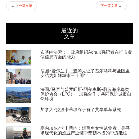
←
上一篇文章
下一篇文章
→
最近的
文章
布基纳法索：非政府组织Acra加强记者在打击虚
假信息方面的能力
法国/爱尔兰手工竖琴见证了基尔马科与圣图里
安结为姐妹城市三十周年
法国/马赛与普罗旺斯-阿尔卑斯-蔚蓝海岸鸟类
保护协会（LPO）：加强合作，共同保护城市自
然环境
加拿大/拉波卡蒂埃终于有了共享单车系统
塞内加尔/卡丰蒂内：烟熏鱼女性从业者，是寻
求现代化的渔业产业链中坚韧不拔的中流砥柱