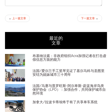
←
上一篇文章
下一篇文章
→
最近的
文章
布基纳法索：非政府组织Acra加强记者在打击虚
假信息方面的能力
法国/爱尔兰手工竖琴见证了基尔马科与圣图里
安结为姐妹城市三十周年
法国/马赛与普罗旺斯-阿尔卑斯-蔚蓝海岸鸟类
保护协会（LPO）：加强合作，共同保护城市自
然环境
加拿大/拉波卡蒂埃终于有了共享单车系统