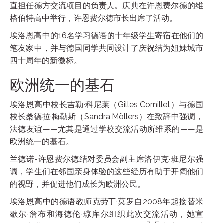
直担任德方交流项目的负责人。庆典在许恩费尔德的维
格伯特高中举行，许恩费尔德市长出席了活动。
埃洛恩高中的16名学习德语的十年级学生寄宿在他们的
笔友家中，并与德国同学共同设计了庆祝结为姐妹城市
四十周年的新徽标。
欧洲统一的基石
埃洛恩高中校长吉勒·科尼莱（Gilles Cornillet）与德国
校长桑德拉·梅勒斯（Sandra Möllers）在致辞中强调，
法德友谊——尤其是通过学校交流活动所维系的——是
欧洲统一的基石。
兰德诺-许恩费尔德结对委员会副主席洛伊克·班尼尔强
调，学生们在邻国亲身体验的这些经历有助于开阔他们
的视野，并促进他们成长为欧洲公民。
埃洛恩高中的德语教师克劳丁·莫罗自2008年起接替米
歇尔·詹布和海德伦·琼库尔组织此次交流活动，她宣