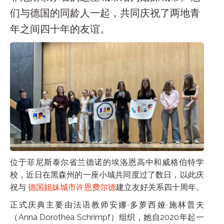
们与德国的同龄人一起，共同庆祝了两地青
年之间四十年的友谊。
位于菲尼斯泰尔省兰德诺的埃洛恩高中和威格伯特学
校，近日在黑森州的一座小城共同度过了数日，以此庆
祝与
德国姐妹城市许恩费尔德
建立友好关系四十周年。
正式庆典主要由法语教师安娜·多萝西娅·施林普夫
（Anna Dorothéa Schrimpf）组织，她自2020年起一