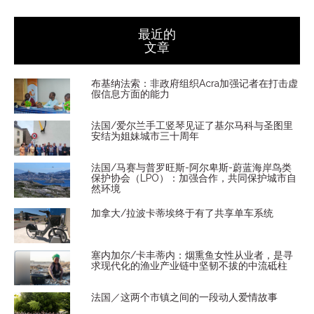
最近的
文章
布基纳法索：非政府组织Acra加强记者在打击虚
假信息方面的能力
法国/爱尔兰手工竖琴见证了基尔马科与圣图里
安结为姐妹城市三十周年
法国/马赛与普罗旺斯-阿尔卑斯-蔚蓝海岸鸟类
保护协会（LPO）：加强合作，共同保护城市自
然环境
加拿大/拉波卡蒂埃终于有了共享单车系统
塞内加尔/卡丰蒂内：烟熏鱼女性从业者，是寻
求现代化的渔业产业链中坚韧不拔的中流砥柱
法国／这两个市镇之间的一段动人爱情故事