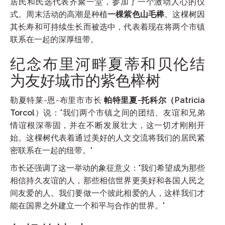
居民和民选代表齐聚一堂，参加了一个激动人心的仪
式。周末活动的高潮是种植
一棵紫色山毛榉
。这棵树因
其长寿和可持续生长而被选中，代表着现在将两个市镇
联系在一起的深厚纽带。
纪念布里河畔夏蒂和贝伦结
为友好城市的紫色榉树
勒夏特莱-恩-布里市市长
帕特里夏-托科尔（Patricia
Torcol
）说："我们两个市镇之间的团结、友谊和兄弟
情谊根深蒂固，并在不断发展壮大，这一切才刚刚开
始。这棵树代表着通过美好的人文交流将我们的居民紧
密联系在一起的纽带。"
市长还强调了这一举动的象征意义："我们希望成为那些
相信持久友谊的人，那些相信世界更美好和各国人民之
间友爱的人。我们要做一个彼此相爱的人，这样我们才
能在国界之外建立一个和平与合作的世界。"