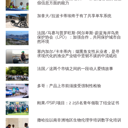
假信息方面的能力
加拿大/拉波卡蒂埃终于有了共享单车系统
法国/马赛与普罗旺斯-阿尔卑斯-蔚蓝海岸鸟类
保护协会（LPO）：加强合作，共同保护城市自
然环境
塞内加尔/卡丰蒂内：烟熏鱼女性从业者，是寻
求现代化的渔业产业链中坚韧不拔的中流砥柱
法国／这两个市镇之间的一段动人爱情故事
多哥：产品上市前须接受强制性检验
刚果/PSIPJ项目：2 256名青年领取了结业证书
撒哈拉以南非洲地区生物伦理学培训数字化培训