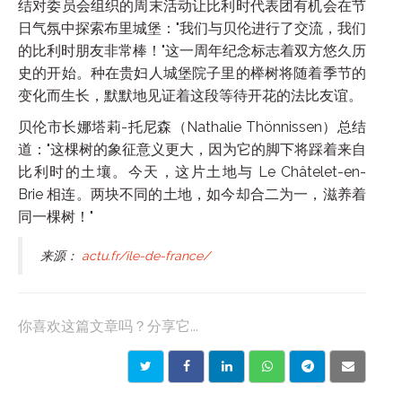
结对委员会组织的周末活动让比利时代表团有机会在节
日气氛中探索布里城堡："我们与贝伦进行了交流，我们
的比利时朋友非常棒！"这一周年纪念标志着双方悠久历
史的开始。种在贵妇人城堡院子里的榉树将随着季节的
变化而生长，默默地见证着这段等待开花的法比友谊。
贝伦市长娜塔莉-托尼森（Nathalie Thönnissen）总结
道："这棵树的象征意义更大，因为它的脚下将踩着来自
比利时的土壤。今天，这片土地与 Le Châtelet-en-
Brie 相连。两块不同的土地，如今却合二为一，滋养着
同一棵树！"
来源：
actu.fr/ile-de-france/
你喜欢这篇文章吗？分享它...