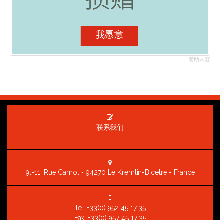
赞助内容
联系我们
9t-11, Rue Carnot - 94270 Le Kremlin-Bicetre - France
Tel:
+33(0) 952 45 17 35
Fax: +33(0) 957 45 17 35