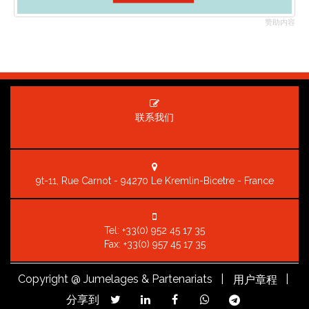
赞助内容
联系我们
9t-11, Rue Carnot - 94270 Le Kremlin-Bicetre - France
Tel:
+33(0) 952 45 17 35
Fax: +33(0) 957 45 17 35
Copyright
@ Jumelages & Partenariats |
|
用户章程
分享到