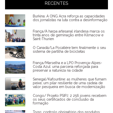
RECENTES
Burkina: A ONG Acra reforça as capacidades
dos jornalistas na luta contra a desinformação
França/A harpa artesanal irlandesa marca os
trinta anos de geminação entre Kilmacow e
Saint-Thurien
O Canadá/La Pocatière tem finalmente o seu
sistema de partilha de bicicletas
França/Marselha e a LPO Provença-Alpes-
Costa Azul: uma parceria reforçada para
preservar a natureza na cidade
Senegal/Kafountine: as mulheres que fumam
peixe, um pilar resiliente de uma cadeia de
valor pesqueira em busca de modernização
Congo/ Projeto PSIPJ: 2 256 jovens recebem
os seus certificados de conclusão da
formação
Togo: controlo obrigatório dos produtos