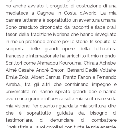
ho anche avviato il progetto di costruzione di una
mediateca a Gagnoa, in Costa d'Avorio. La mia
carriera letteraria è soprattutto un'avventura umana.
Sono cresciuto circondato da racconti e fiabe orali,
tesori della tradizione ivoriana che hanno risvegliato
in me un profondo amore per le storie. In seguito, la
scoperta delle grandi opere della letteratura
francese e internazionale ha arricchito il mio mondo.
Scrittori come Ahmadou Kourouma, Chinua Achebe,
Aimé Césaire, André Breton, Bernard Dadié, Voltaire,
Emile Zola, Albert Camus, Frantz Fanon e Fernando
Arrabal, tra gli altri, che combinano impegno e
universalità, mi hanno ispirato grandi idee e hanno
avuto una grande influenza sulla mia scrittura e sulla
mia visione. Per quanto riguarda la mia scrittura, direi
che è soprattutto guidata dal bisogno di
testimoniare, di denunciare, di combattere
l'ingiustizia e i suoi corollari con tutte le mie energie.