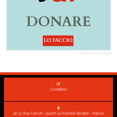
Contenuti sponsorizzati
Contattaci
9t-11, Rue Carnot - 94270 Le Kremlin-Bicetre - France