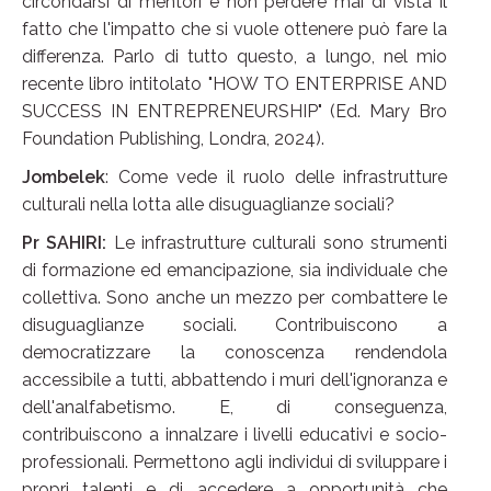
circondarsi di mentori e non perdere mai di vista il
fatto che l'impatto che si vuole ottenere può fare la
differenza. Parlo di tutto questo, a lungo, nel mio
recente libro intitolato "HOW TO ENTERPRISE AND
SUCCESS IN ENTREPRENEURSHIP" (Ed. Mary Bro
Foundation Publishing, Londra, 2024).
Jombelek
: Come vede il ruolo delle infrastrutture
culturali nella lotta alle disuguaglianze sociali?
Pr SAHIRI:
Le infrastrutture culturali sono strumenti
di formazione ed emancipazione, sia individuale che
collettiva. Sono anche un mezzo per combattere le
disuguaglianze sociali. Contribuiscono a
democratizzare la conoscenza rendendola
accessibile a tutti, abbattendo i muri dell'ignoranza e
dell'analfabetismo. E, di conseguenza,
contribuiscono a innalzare i livelli educativi e socio-
professionali. Permettono agli individui di sviluppare i
propri talenti e di accedere a opportunità che