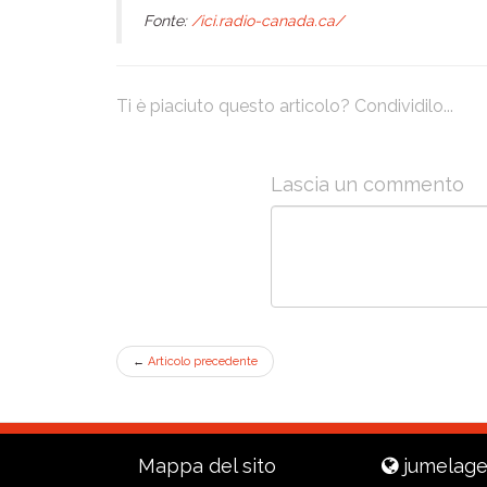
Fonte:
/ici.radio-canada.ca/
Ti è piaciuto questo articolo? Condividilo...
Lascia un commento
←
Articolo precedente
Mappa del sito
jumelage