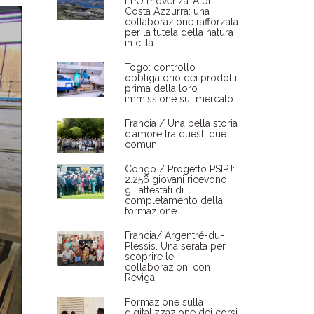
LPO Provenza-Alpi-
Costa Azzurra: una
collaborazione rafforzata
per la tutela della natura
in città
Togo: controllo
obbligatorio dei prodotti
prima della loro
immissione sul mercato
Francia / Una bella storia
d’amore tra questi due
comuni
Congo / Progetto PSIPJ:
2.256 giovani ricevono
gli attestati di
completamento della
formazione
Francia/ Argentré-du-
Plessis. Una serata per
scoprire le
collaborazioni con
Reviga
Formazione sulla
digitalizzazione dei corsi