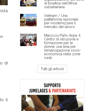
di bioetica nell'Africa
subsahariana
vista
Vietnam / Una
piattaforma nazionale
per modernizzare il
mercato del lavoro
Marocco/Fahs-Anjra: Il
he
Centro di istruzione e
formazione per le
donne, una leva per
l’emancipazione socio-
economica nelle zone
rurali
o di
Tutti gli articoli
o il