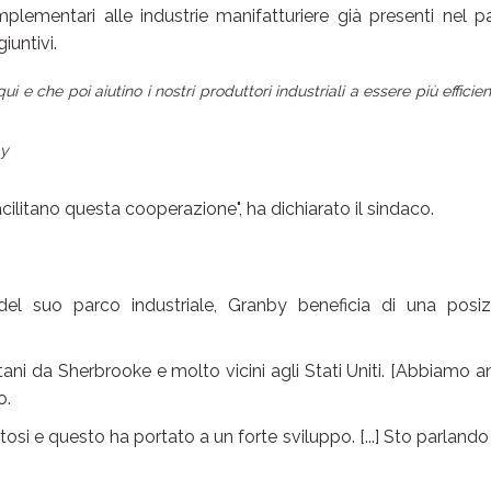
mplementari alle industrie manifatturiere già presenti nel p
iuntivi.
e che poi aiutino i nostri produttori industriali a essere più efficient
by
acilitano questa cooperazione", ha dichiarato il sindaco.
el suo parco industriale, Granby beneficia di una posiz
ni da Sherbrooke e molto vicini agli Stati Uniti. [Abbiamo 
o.
si e questo ha portato a un forte sviluppo. [...] Sto parlando 