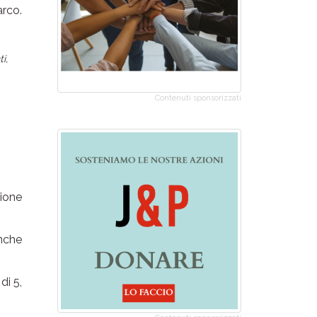
arco.
i,
Contenuti sponsorizzati
ione
anche
di 5,