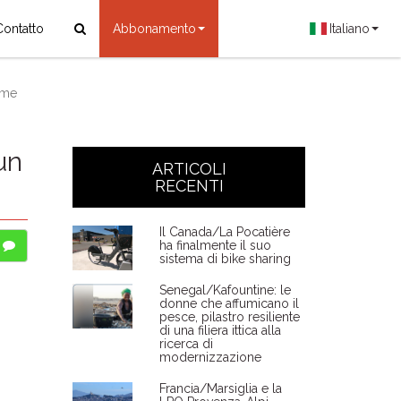
Contatto
Abbonamento
Italiano
ime
un
ARTICOLI
RECENTI
Il Canada/La Pocatière
ha finalmente il suo
sistema di bike sharing
Senegal/Kafountine: le
donne che affumicano il
pesce, pilastro resiliente
di una filiera ittica alla
ricerca di
modernizzazione
Francia/Marsiglia e la