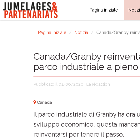
Pagina iniziale
Notiz
Pagina iniziale
Notizia
Canada/Granby reinve
Canada/Granby reinventa
parco industriale a pien
Pubblicato il 01/06/2026 | La rédaction
Canada
Il parco industriale di Granby ha ora
sviluppo economico, questa mancanz
reinventarsi per tenere il passo.